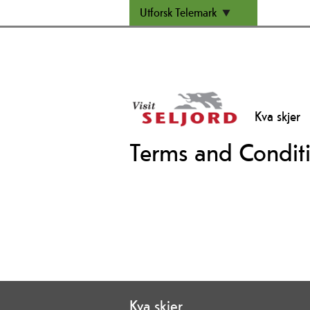
Utforsk Telemark
Kva skjer
Terms and Condit
Kva skjer