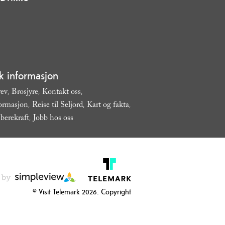
sk informasjon
rev
Brosjyre
Kontakt oss
,
,
,
formasjon
Reise til Seljord
Kart og fakta
,
,
,
berekraft
Jobb hos oss
,
,
© Visit Telemark 2026. Copyright