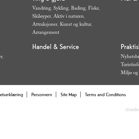
Vandring
Sykling
Bading
Fiske
,
,
,
,
Skiløyper
Aktiv i naturen
,
,
Attraksjoner
Kunst og kultur
,
,
Arrangement
,
Handel & Service
Prakti
er
Nyhetsb
,
Turistin
Miljø og 
hetserklæring
Personvern
Site Map
Terms and Conditions