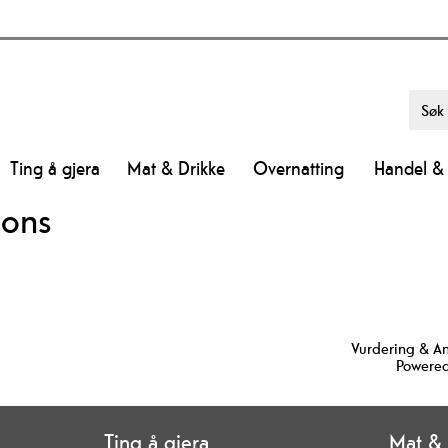
Ting å gjera
Mat & Drikke
Overnatting
Handel & 
ions
Vurdering & A
Powered
Ting å gjera
Mat & 