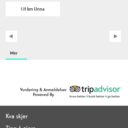
stoppestad langs vegen,
1.11 km Unna
ser du…
Mer
Vurdering & Anmeldelser
Powered By
Kva skjer