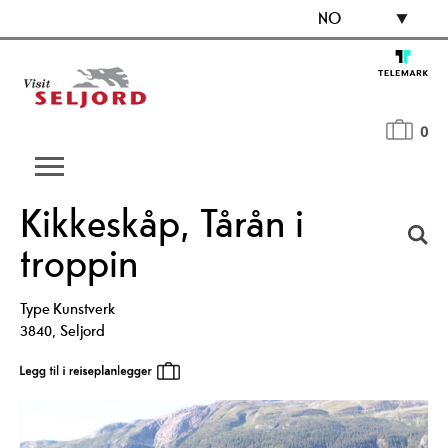
NO
0
Kikkeskåp, Tårån i
troppin
Type
Kunstverk
3840
,
Seljord