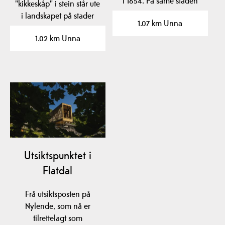
i 1654. På same staden
"kikkeskåp" i stein står ute
hadde det tidlegare…
i landskapet på stader
1.07 km Unna
som er knytt til…
1.02 km Unna
Utsiktspunktet i
Flatdal
Frå utsiktsposten på
Nylende, som nå er
tilrettelagt som