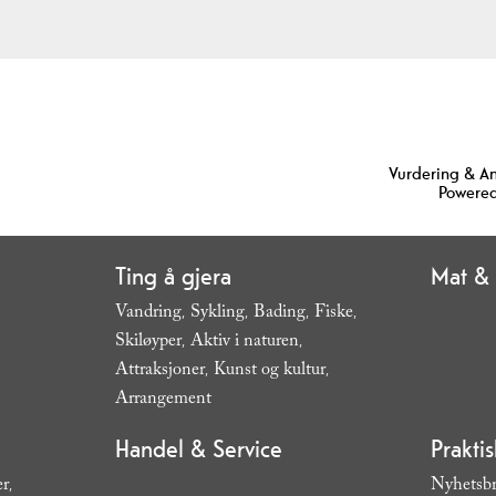
Vurdering & A
Powered
Ting å gjera
Mat & 
Vandring
Sykling
Bading
Fiske
,
,
,
,
Skiløyper
Aktiv i naturen
,
,
Attraksjoner
Kunst og kultur
,
,
Arrangement
,
Handel & Service
Prakti
er
Nyhetsb
,