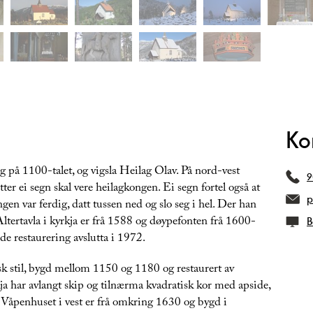
Ko
g på 1100-talet, og vigsla Heilag Olav. På nord-vest
9
tter ei segn skal vere heilagkongen. Ei segn fortel også at
p
gen var ferdig, datt tussen ned og slo seg i hel. Der han
 Altertavla i kyrkja er frå 1588 og døypefonten frå 1600-
B
nde restaurering avslutta i 1972.
nsk stil, bygd mellom 1150 og 1180 og restaurert av
ja har avlangt skip og tilnærma kvadratisk kor med apside,
. Våpenhuset i vest er frå omkring 1630 og bygd i