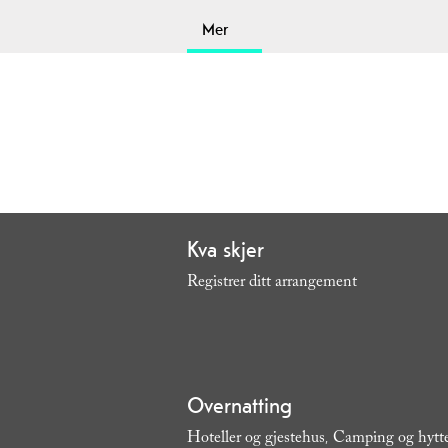
Mer
Kva skjer
Registrer ditt arrangement
,
Overnatting
Hoteller og gjestehus
Camping og hytt
,