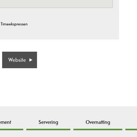
 Timeekspressen
Website
ement
Servering
Overnatting