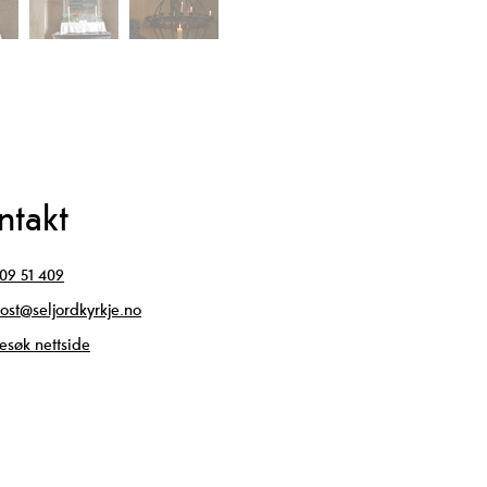
ntakt
09 51 409
ost@seljordkyrkje.no
esøk nettside