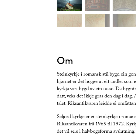
Om
Steinkyrkje i romansk stil bygd ein gon
hjørnet er det hogge ut eit andlet som e
kyrkja vart bygd av ein tusse. Da bygnin
datt, veks det ikkje gras den dag i dag.
talet. Riksantikvaren leidde ei omfatta
Seljord kyrkje er ei steinkyrkje i roma
Riksantikvaren frå 1965 til 1972. Kyrk
det vil seie i halvbogeforma avslutning