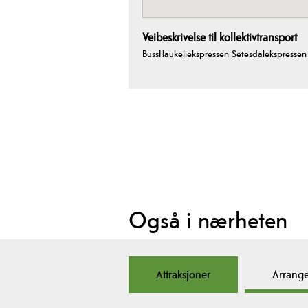
Veibeskrivelse til kollektivtransport
BussHaukeliekspressen Setesdalekspressen
Også i nærheten
Attraksjoner
Arrang