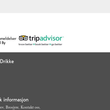
nmeldelser
 By
Drikke
sk informasjon
rev
Brosjyre
Kontakt oss
,
,
,