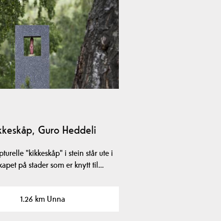
kkeskåp, Guro Heddeli
pturelle "kikkeskåp" i stein står ute i
kapet på stader som er knytt til…
1.26 km Unna