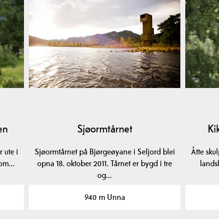
en
Sjøormtårnet
Ki
r ute i
Sjøormtårnet på Bjørgeøyane i Seljord blei
Åtte skul
 som…
opna 18. oktober 2011. Tårnet er bygd i tre
lands
og…
940 m Unna