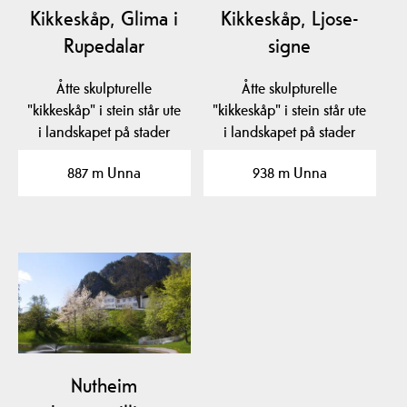
Kikkeskåp, Glima i
Kikkeskåp, Ljose-
Rupedalar
signe
Åtte skulpturelle
Åtte skulpturelle
"kikkeskåp" i stein står ute
"kikkeskåp" i stein står ute
i landskapet på stader
i landskapet på stader
som er knytt til…
som er knytt til…
887 m Unna
938 m Unna
Nutheim