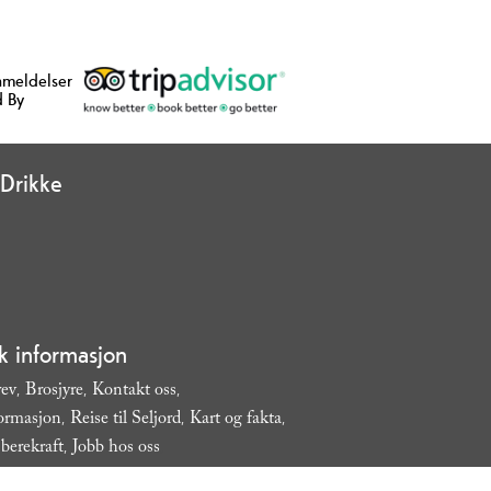
nmeldelser
 By
Drikke
sk informasjon
rev
Brosjyre
Kontakt oss
,
,
,
formasjon
Reise til Seljord
Kart og fakta
,
,
,
berekraft
Jobb hos oss
,
,