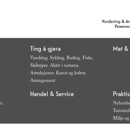
Vurdering & A
Powered
Ting å gjera
Mat & 
Vandring
Sykling
Bading
Fiske
,
,
,
,
Skiløyper
Aktiv i naturen
,
,
Attraksjoner
Kunst og kultur
,
,
Arrangement
,
Handel & Service
Prakti
er
Nyhetsb
,
Turistin
Miljø og 