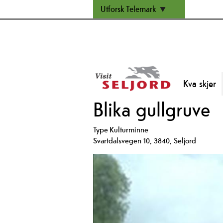
Utforsk Telemark
Kva skjer
Blika gullgruve
Type
Kulturminne
Svartdalsvegen 10
,
3840
,
Seljord