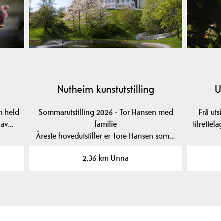
Nutheim kunstutstilling
U
m held
Sommarutstilling 2026 - Tor Hansen med
Frå ut
l av…
familie
tilrette
Åreste hovedutstiller er Tore Hansen som…
2.36 km Unna