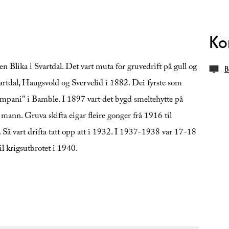
Ko
en Blika i Svartdal. Det vart muta for gruvedrift på gull og
B
rtdal, Haugsvold og Svervelid i 1882. Dei fyrste som
ompani" i Bamble. I 1897 vart det bygd smeltehytte på
 mann. Gruva skifta eigar fleire gonger frå 1916 til
år. Så vart drifta tatt opp att i 1932. I 1937-1938 var 17-18
il krigsutbrotet i 1940.