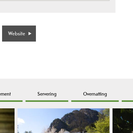
Website
ement
Servering
Overnatting