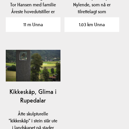
Tor Hansen med familie
Nylende, som nå er
Åreste hovedutstiller er
tilrettelagt som
Tore Hansen som…
stoppestad langs vegen,
11 m Unna
1.03 km Unna
ser du…
Kikkeskåp, Glima i
Rupedalar
Åtte skulpturelle
"kikkeskåp" i stein står ute
i landskapet på stader