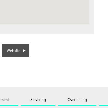
Website
ement
Servering
Overnatting