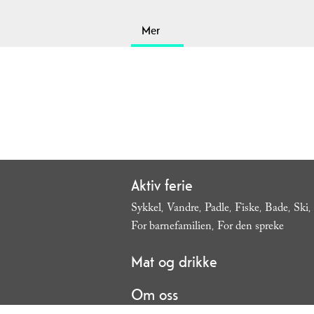
Mer
Aktiv ferie
Sykkel
Vandre
Padle
Fiske
Bade
Ski
,
,
,
,
,
,
For barnefamilien
For den spreke
,
,
Mat og drikke
Om oss