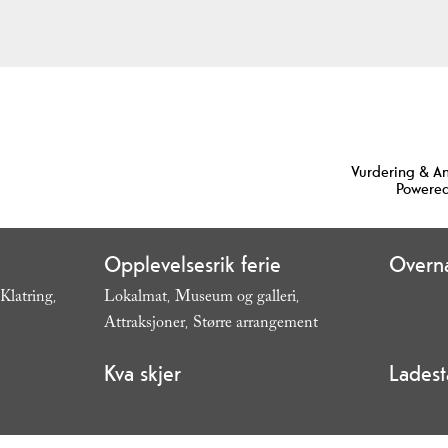
Vurdering & A
Powered
Opplevelsesrik ferie
Overna
Klatring
Lokalmat
Museum og galleri
,
,
,
Attraksjoner
Større arrangement
,
,
Kva skjer
Ladest