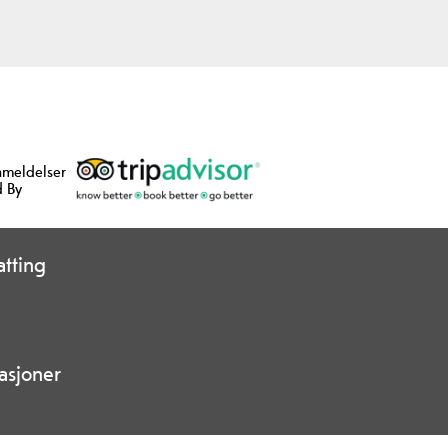
nmeldelser
 By
tting
asjoner