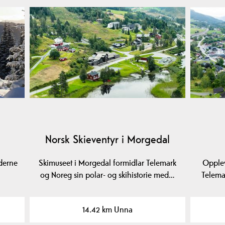
Norsk Skieventyr i Morgedal
derne
Skimuseet i Morgedal formidlar Telemark
Opplev
og Noreg sin polar- og skihistorie med…
Telemar
14.42 km Unna