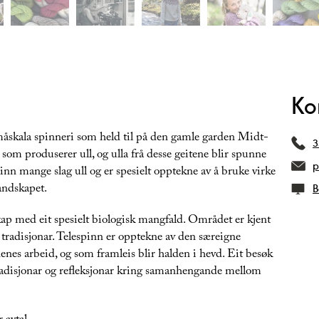
Ko
 småskala spinneri som held til på den gamle garden Midt-
3
 som produserer ull, og ulla frå desse geitene blir spunne
p
pinn mange slag ull og er spesielt opptekne av å bruke virke
landskapet.
B
kap med eit spesielt biologisk mangfald. Området er kjent
e tradisjonar. Telespinn er opptekne av den særeigne
nenes arbeid, og som framleis blir halden i hevd. Eit besøk
 tradisjonar og refleksjonar kring samanhengande mellom