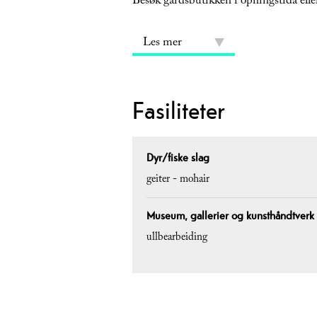
Besøk gardsbutikken i opningstida eller
Les mer
Fasiliteter
Dyr/fiske slag
geiter -
mohair
Museum, gallerier og kunsthåndtverk
ullbearbeiding