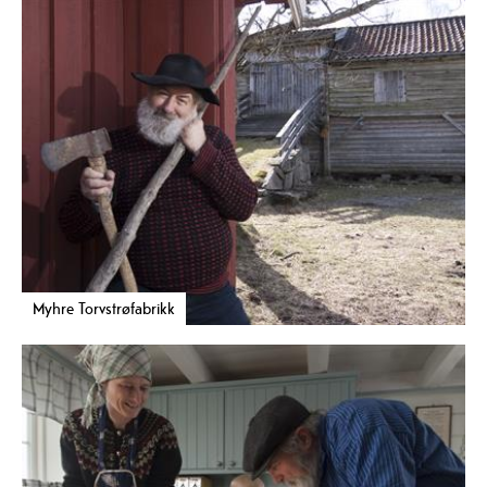
Myhre Torvstrøfabrikk