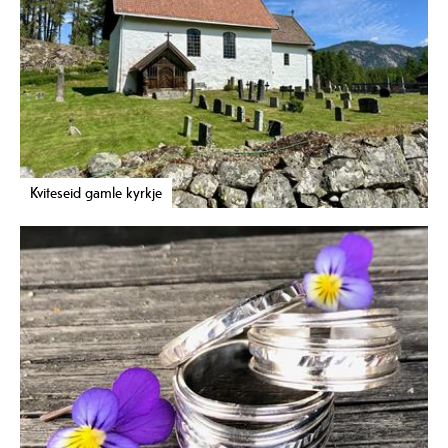
Kviteseid gamle kyrkje