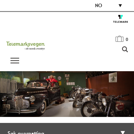
NO
0
Søk overnatting