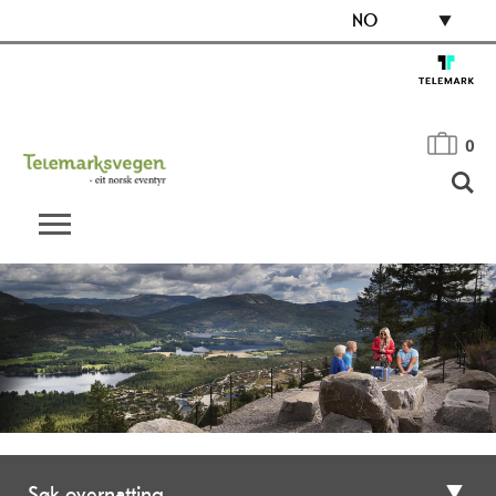
NO
0
Søk overnatting