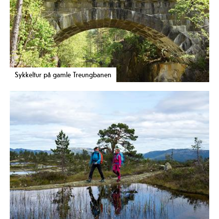
Sykkeltur på gamle Treungbanen