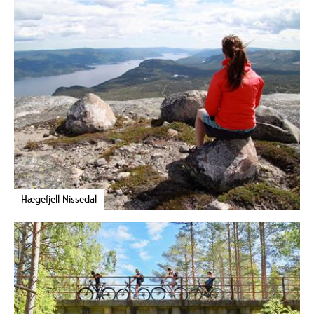
Hægefjell Nissedal