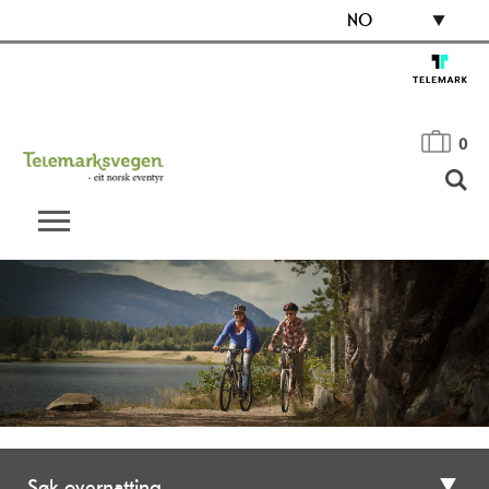
NO
0
Søk overnatting