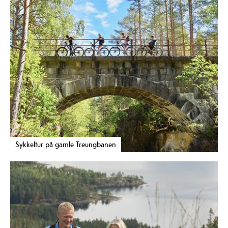
Sykkeltur på gamle Treungbanen