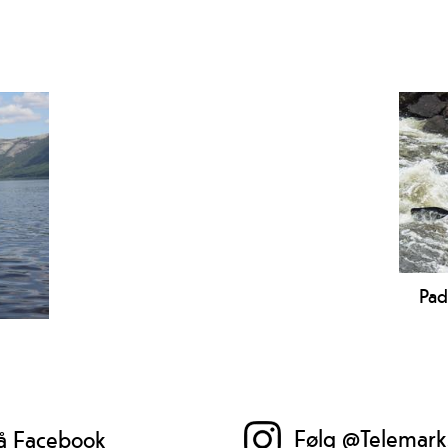
Pad
Følg @Telemark
på Facebook