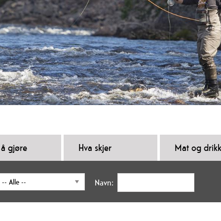
 å gjøre
Hva skjer
Mat og drik
Navn: