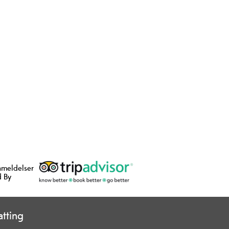
nmeldelser
 By
tting