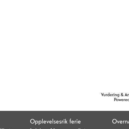
Vurdering & A
Powered
Opplevelsesrik ferie
Overna