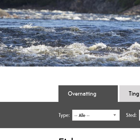
Overnatting
Ting
Type:
Sted: