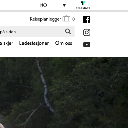
NO
Reiseplanlegger
0
a skjer
Ladestasjoner
Om oss