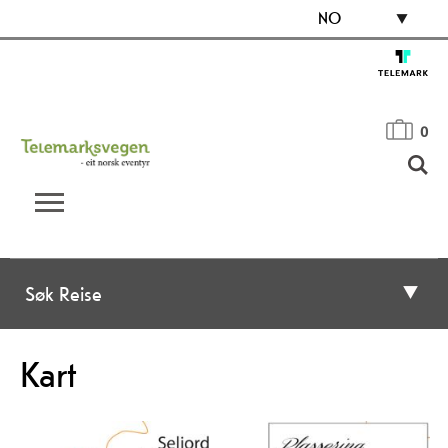
NO
0
Søk Reise
Kart