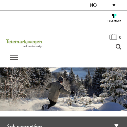
NO
0
Søk overnatting