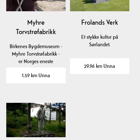
Myhre
Frolands Verk
Torvstrøfabrikk
Et stykke kultur på
Sørlandet.
Birkenes Bygdemuseum -
Myhre Torvstrøfabrikk -
er Norges eneste
29.96 km Unna
torvstrømuseum.
1.59 km Unna