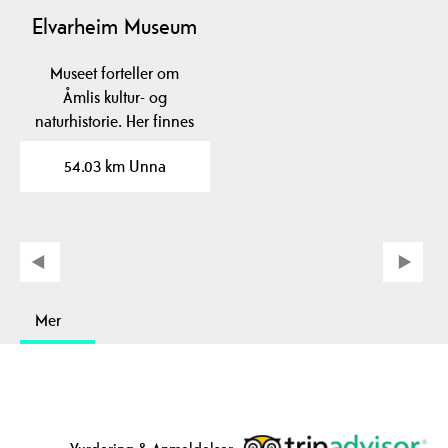
Elvarheim Museum
Museet forteller om
Åmlis kultur- og
naturhistorie. Her finnes
en samling av
54.03 km Unna
utstoppede…
Mer