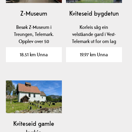
Z-Museum
Kviteseid bygdetun
Besøk Z-Museum i
Korleis såg ein
Treungen, Telemark.
velståande gard i Vest-
Opplev over 50
Telemark ut for om lag
temautstillinger med
200 år sidan? Sjå nokre
18.51 km Unna
19.97 km Unna
sjeldne biler,…
av…
Kviteseid gamle