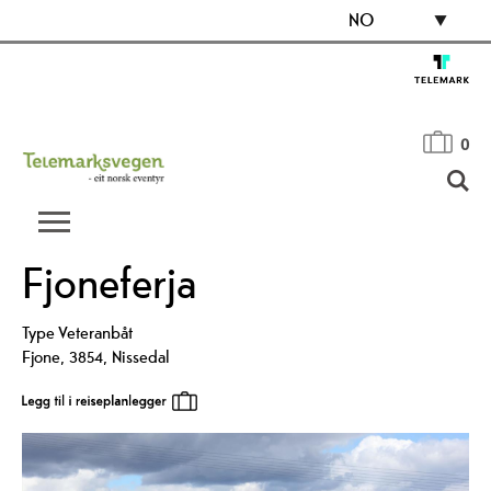
NO
0
Fjoneferja
Type
Veteranbåt
Fjone
,
3854
,
Nissedal