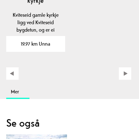
kyrkje
Kviteseid gamle kyrkje
ligg ved Kviteseid
bygdetun, og er ei
steinkyrkje med m.a.…
19.97 km Unna
Mer
Se også