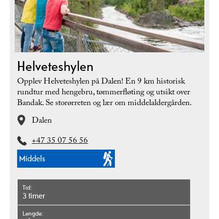
Helveteshylen
Opplev Helveteshylen på Dalen! En 9 km historisk
rundtur med hengebru, tømmerfløting og utsikt over
Bandak. Se storørreten og lær om middelaldergården.
Dalen
+47 35 07 56 56
Middels
Tid
3 timer
Lengde