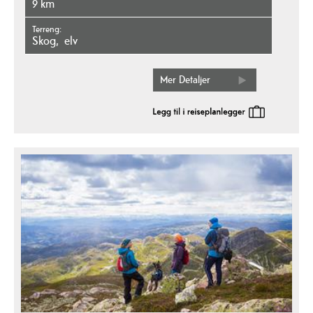
9 km
Terreng
skog
elv
Mer Detaljer