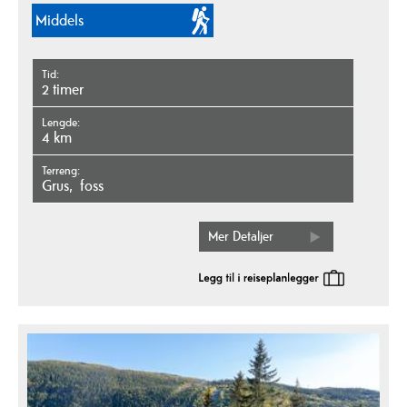
Middels
Tid
2 timer
Lengde
4 km
Terreng
grus
foss
Mer Detaljer