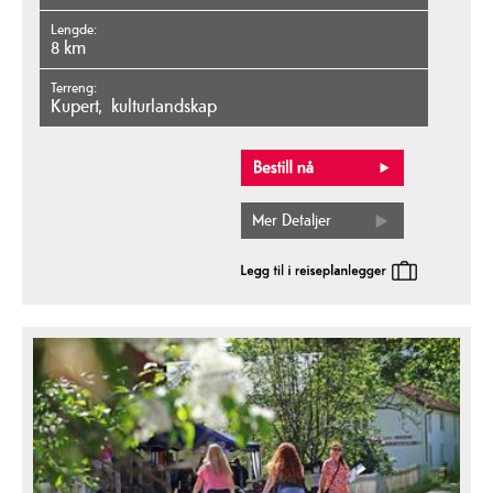
Lengde
8 km
Terreng
kupert
kulturlandskap
Mer Detaljer