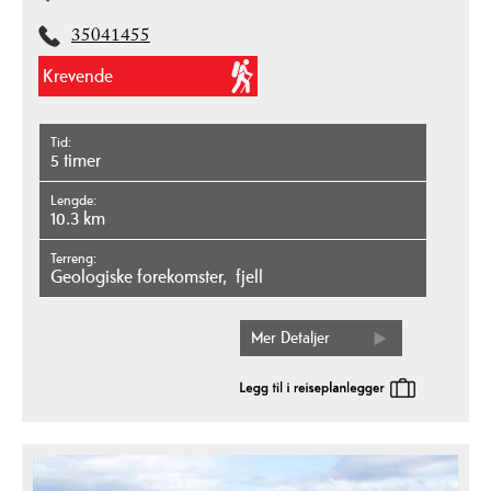
35041455
Krevende
Tid
5 timer
Lengde
10.3 km
Terreng
geologiske forekomster
fjell
Mer Detaljer