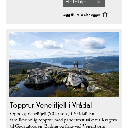
Mer Detaljer
Topptur Venelifjell i Vrådal
Oppdag Venelifjell (904 moh.) i Vrådal! En
familievennlig topptur med panoramautsikt fra Kragerø
til Gaustatoppen. Bading og fiske ved Venelitjørni.