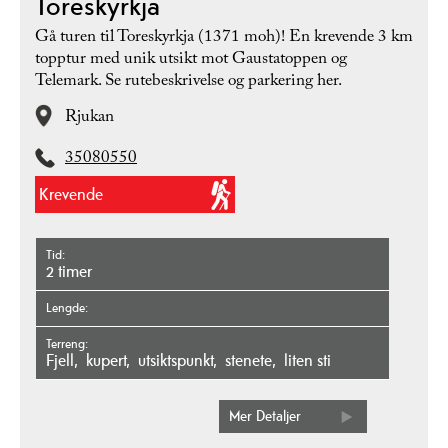
Toreskyrkja
Gå turen til Toreskyrkja (1371 moh)! En krevende 3 km
topptur med unik utsikt mot Gaustatoppen og
Telemark. Se rutebeskrivelse og parkering her.
Rjukan
35080550
Krevende
Tid
2 timer
Lengde
Terreng
fjell
kupert
utsiktspunkt
stenete
liten sti
Mer Detaljer