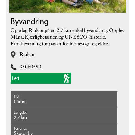
Byvandring
Oppdag Rjukan på en 2,7 km enkel byvandring. Opplev
Måna, Kjærlighetsstien og UNESCO-historie.
Familievennlig tur passer for barnevogn og eldre.
Rjukan
35080550
Lett
Tid
1 time
Lengde
2.7 km
Terreng
skog
by