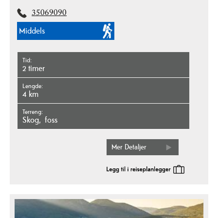
35069090
Middels
Tid
2 timer
Lengde
4 km
Terreng
skog
foss
Mer Detaljer