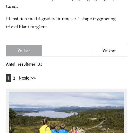
turen.
Hensikten med å gradere turene, er å skape trygghet og
trivsel blant turgåere.
Vis liste
Vis kart
Antall resultater:
33
1
2
Neste >>