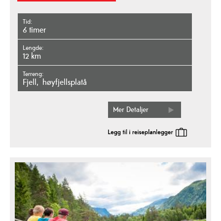
Tid
6 timer
Lengde
12 km
Terreng
fjell
høyfjellsplatå
Mer Detaljer