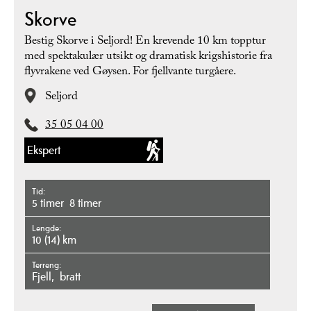
Skorve
Bestig Skorve i Seljord! En krevende 10 km topptur
med spektakulær utsikt og dramatisk krigshistorie fra
flyvrakene ved Gøysen. For fjellvante turgåere.
Seljord
35 05 04 00
Ekspert
Tid
5 timer
8 timer
Lengde
10 (14) km
Terreng
fjell
bratt