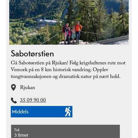
Sabotørstien
Gå Sabotørstien på Rjukan! Følg krigsheltenes rute mot
Vemork på en 8 km historisk vandring. Opplev
tungtvannsaksjonen og dramatisk natur på nært hold.
Rjukan
35 09 90 00
Middels
Tid
3 timer