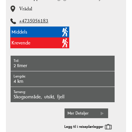
Vrådal
+4735056183
Middels
Krevende
Tid
2 timer
Lengde
4 km
Terreng
skogsområde
utsikt
fjell
Mer Detaljer