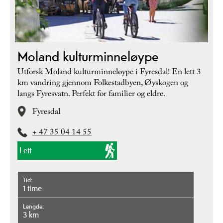
Moland kulturminneløype
Utforsk Moland kulturminneløype i Fyresdal! En lett 3
km vandring gjennom Folkestadbyen, Øyskogen og
langs Fyresvatn. Perfekt for familier og eldre.
Fyresdal
+ 47 35 04 14 55
Lett
Tid
1 time
Lengde
3 km