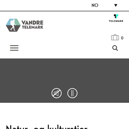
NO
0
Natur- og kulturstier