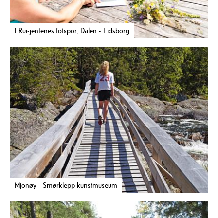
I Rui-jentenes fotspor, Dalen - Eidsborg
Mjonøy - Smørklepp kunstmuseum