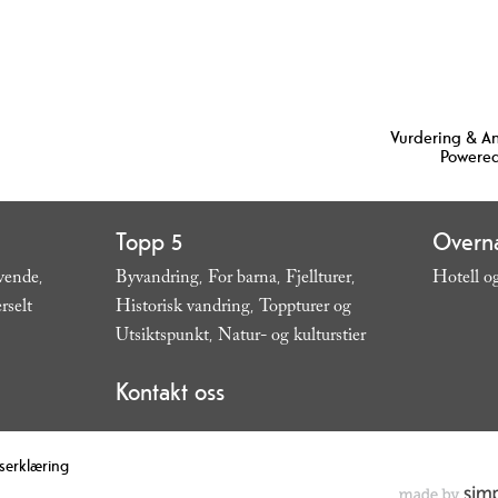
Vurdering & A
Powered
Topp 5
Overna
vende
Byvandring
For barna
Fjellturer
Hotell 
,
,
,
,
rselt
Historisk vandring
Toppturer og
,
Utsiktspunkt
Natur- og kulturstier
,
,
Kontakt oss
tserklæring