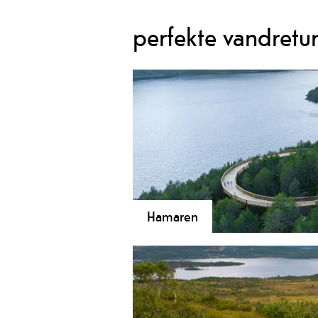
perfekte vandretur
Hamaren
Velkomen til Hamaren! Her er det høv
mogleg vil trivast i dette flotte frilu