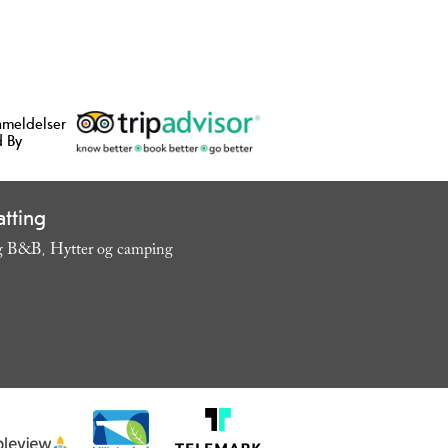
nmeldelser
 By
tting
og B&B
Hytter og camping
,
,