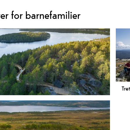
er for barnefamilier
Tret
e til mange ulike aktivitetar, og vi håpar at flest
Gå T
ftsområdet.
fami
Aneb
Bøks
og s