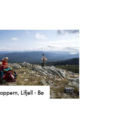
oppern, Lifjell - Bø
retopper’n på Lifjell! En
lievennlig 5,5 km rundtur til
unatten, Krintofjellet og
tulnatten fra Jønnbu. Magisk utsikt
pennende natur.