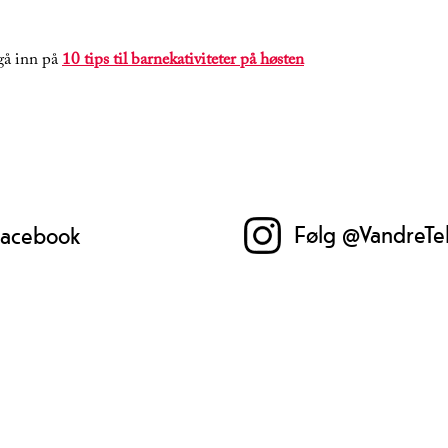
 gå inn på
10 tips til barnekativiteter på høsten
Følg @VandreTe
 Facebook