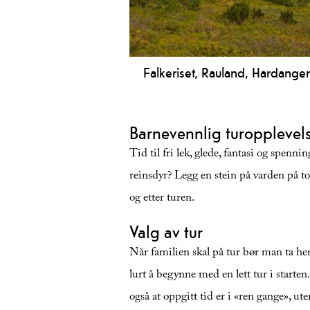
Falkeriset, Rauland, Hardange
Gå Sherpa-trappene på Falkeriset!
panoramautsikt over Hardangervidda
Barnevennlig turopplevel
Tid til fri lek, glede, fantasi og spenni
reinsdyr? Legg en stein på varden på to
og etter turen.
Valg av tur
Når familien skal på tur bør man ta hens
lurt å begynne med en lett tur i start
også at oppgitt tid er i «ren gange», ut