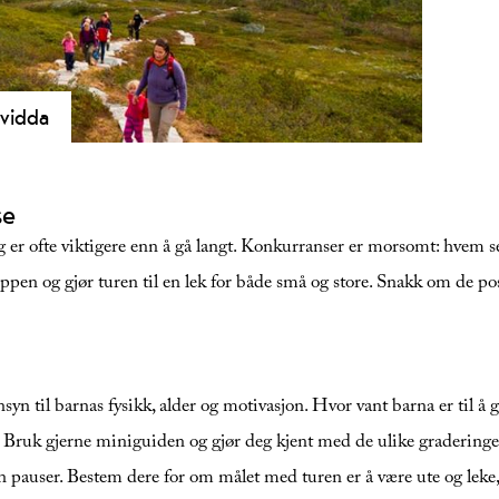
rvidda
 En familievennlig 3 km tur ved Rauland med
. Enkel stigning og spektakulær natur.
se
ng er ofte viktigere enn å gå langt. Konkurranser er morsomt: hvem ser 
ppen og gjør turen til en lek for både små og store. Snakk om de po
yn til barnas fysikk, alder og motivasjon. Hvor vant barna er til å g
en. Bruk gjerne miniguiden og gjør deg kjent med de ulike gradering
en pauser. Bestem dere for om målet med turen er å være ute og leke, e