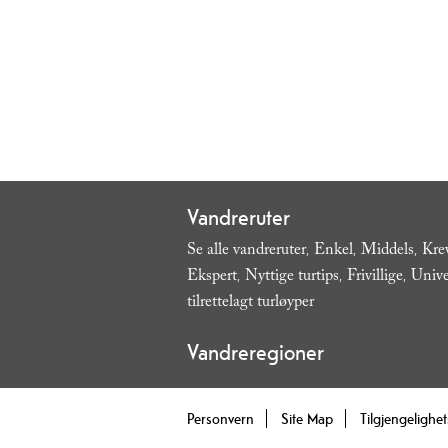
Vandreruter
Se alle vandreruter
Enkel
Middels
Kre
,
,
,
Ekspert
Nyttige turtips
Frivillige
Unive
,
,
,
tilrettelagt turløyper
,
Vandreregioner
Personvern
Site Map
Tilgjengelighe