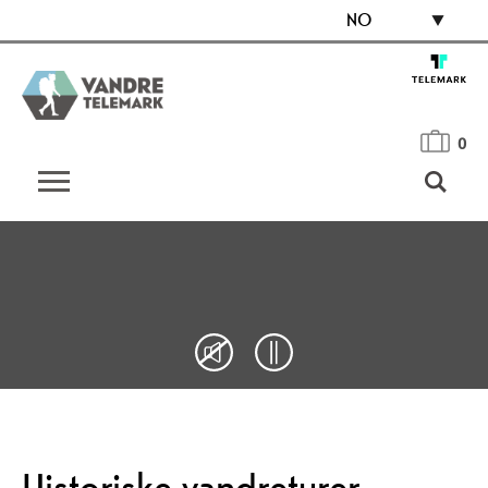
NO
0
Historiske vandreturer