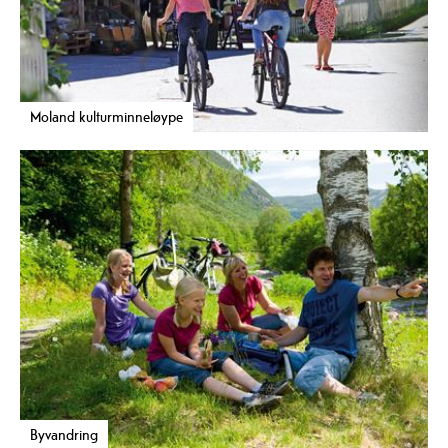
Moland kulturminneløype
Byvandring