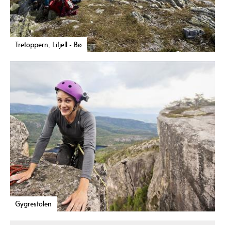
Tretoppern, Lifjell - Bø
Gygrestolen