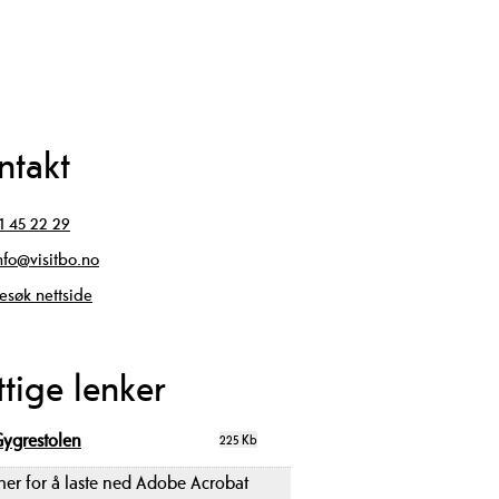
ntakt
1 45 22 29
nfo@visitbo.no
esøk nettside
ttige lenker
Gygrestolen
225 Kb
 her for å laste ned Adobe Acrobat