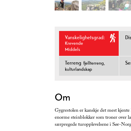
Vanskelighetsgrad:
Di
Krevende
Middels
Terreng
Se
fjellterreng
kulturlandskap
Om
Gygrestolen er kanskje det mest kjente
enorme steinblokker som troner over la
særpregede turopplevelsene i Sør-Norg