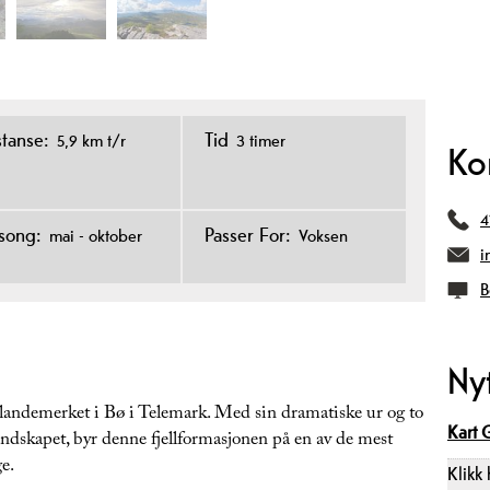
stanse:
Tid
5,9 km t/r
3 timer
Ko
4
song:
Passer For:
mai - oktober
Voksen
i
B
Ny
 landemerket i Bø i Telemark. Med sin dramatiske ur og to
Kart 
ndskapet, byr denne fjellformasjonen på en av de mest
e.
Klikk