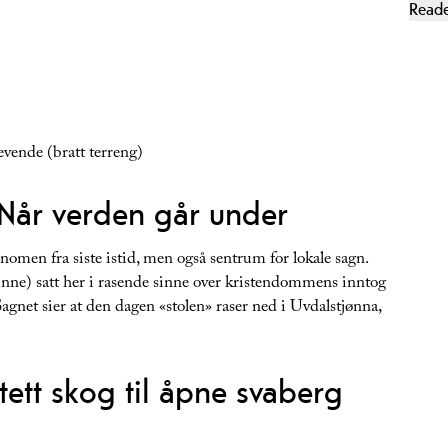
Read
evende (bratt terreng)
Når verden går under
enomen fra siste istid, men også sentrum for lokale sagn.
inne) satt her i rasende sinne over kristendommens inntog
agnet sier at den dagen «stolen» raser ned i Uvdalstjønna,
 tett skog til åpne svaberg