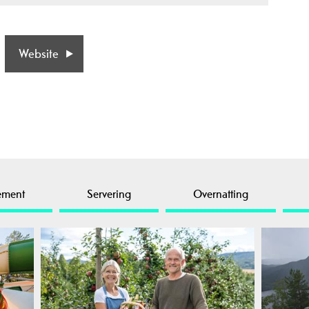
Website
ement
Servering
Overnatting