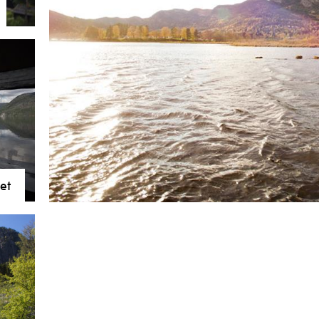
 står
ytt
r at
av
et
.