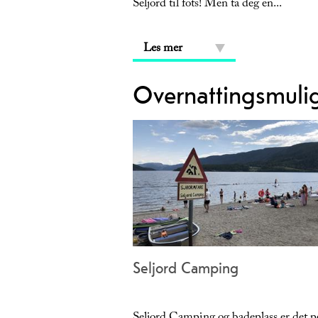
Seljord til fots! Men ta deg en
...
Les mer
Overnattingsmulig
Seljord Camping