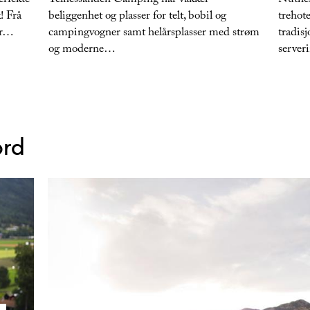
erfekte
Telnessanden Camping har vakker
Nutheim
! Frå
beliggenhet og plasser for telt, bobil og
trehote
er…
campingvogner samt helårsplasser med strøm
tradisj
og moderne…
serve
ord