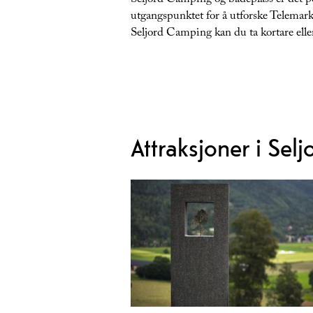
Seljord Camping og badeplass er det p
utgangspunktet for å utforske Telemark
Seljord Camping kan du ta kortare ell
Attraksjoner i Selj