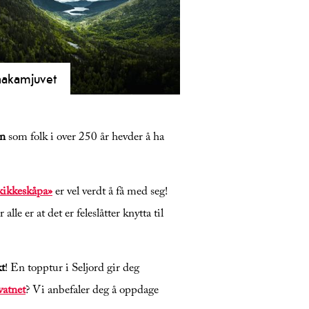
akamjuvet
lev Hanakamjuvet i Seljord! En
lievennlig rundtur på 4 km med
en
som folk i over 250 år hevder å ha
 juv, fossefall og vakker utsikt over
ordsvatnet. Passer perfekt for alle.
kikkeskåpa»
er vel verdt å få med seg!
lle er at det er feleslåtter knytta til
kt
! En topptur i Seljord gir deg
vatnet
? Vi anbefaler deg å oppdage