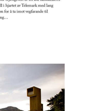
 Gjestgiveri er eit lite familiedrive
ll i hjartet av Telemark med lang
on for å ta imot vegfarande til
ring…