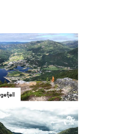
gefjell
els til krevjande tur basert på kva
rute du tar til toppen. Passar for dei
har gått ein del i fjellet.