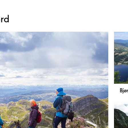
ord
Bjør
Midd
for 
som 