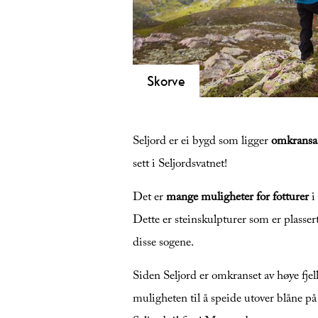
Skorve
Bestig Skorve i Seljord! En kreven
krigshistorie fra flyvrakene ved Gøys
Seljord er ei bygd som ligger
omkransa 
sett i Seljordsvatnet!
Det er
mange muligheter for fotturer
i
Dette er steinskulpturer som er plassert 
disse sogene.
Siden Seljord er omkranset av høye fjell
muligheten til å speide utover blåne p