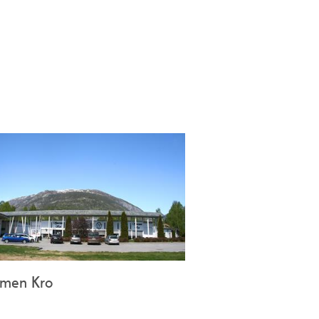
ktober 2011. Tårnet er bygd i tre og
jonen tillet lys til å sleppe ut om
p i terrenget når det er mørkt.
rmen Kro