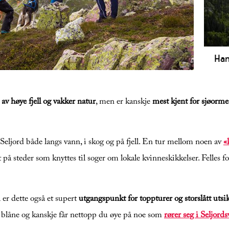
Han
de 10 km topptur med spektakulær utsikt og dramatisk
Opp
en. For fjellvante turgåere.
fami
av høye fjell og vakker natur
, men er kanskje
mest kjent for sjøorm
dype
Selj
 Seljord både langs vann, i skog og på fjell. En tur mellom noen av
«
på steder som knyttes til soger om lokale kvinneskikkelser. Felles for a
 er dette også et supert
utgangspunkt for toppturer og storslått utsi
å blåne og kanskje får nettopp du øye på noe som
rører seg i Seljords