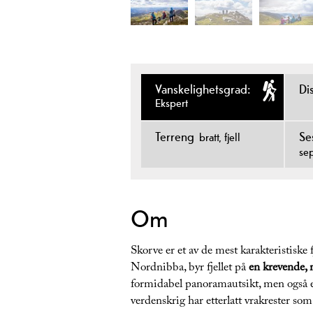
Vanskelighetsgrad:
Di
Ekspert
Terreng
Se
bratt
fjell
se
Om
Skorve er et av de mest karakteristiske
Nordnibba, byr fjellet på
en krevende,
formidabel panoramautsikt, men også et
verdenskrig har etterlatt vrakrester som