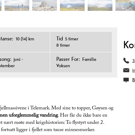
stanse:
Tid
10 (14) km
5 timer
Ko
8 timer
song:
Passer For:
juni -
Familie
3
ptember
Voksen
i
B
 fjellmassivene i Telemark. Med sine to topper, Gøysen og
 men uforglemmelig vandring
. Her får du ikke bare en
 nært møte med krigshistorien: To flystyrt under 2.
 fortsatt ligger i fjellet som tause minnesmerker.