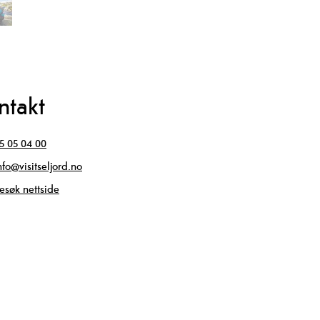
ntakt
5 05 04 00
nfo@visitseljord.no
esøk nettside