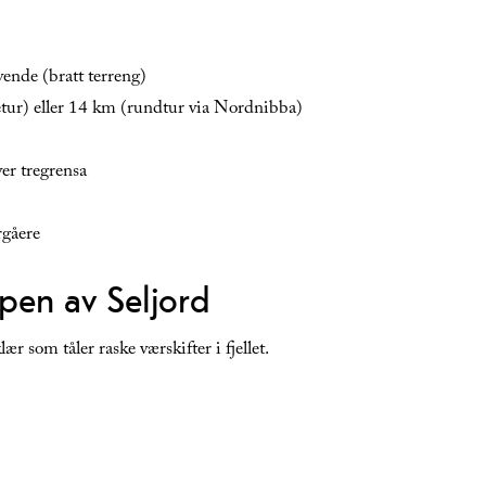
ende (bratt terreng)
tur) eller 14 km (rundtur via Nordnibba)
over tregrensa
rgåere
ppen av Seljord
ær som tåler raske værskifter i fjellet.