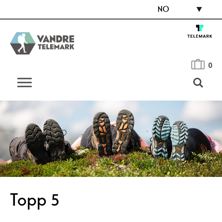
NO
0
Topp 5