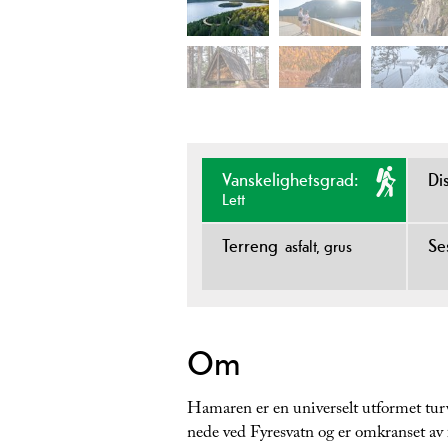
Vanskelighetsgrad:
Di
Lett
Terreng
Se
asfalt
grus
Om
Hamaren er en universelt utformet turv
nede ved Fyresvatn og er omkranset av