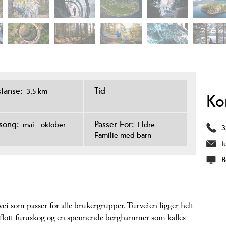
stanse:
Tid
3,5 km
Ko
song:
Passer For:
mai - oktober
Eldre
3
Familie med barn
t
B
ei som passer for alle brukergrupper. Turveien ligger helt
 flott furuskog og en spennende berghammer som kalles