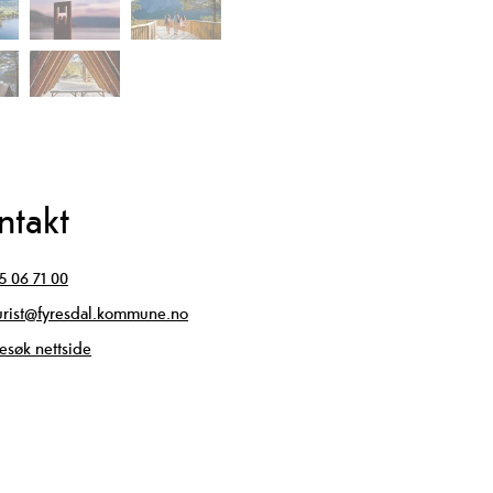
ntakt
5 06 71 00
urist@fyresdal.kommune.no
esøk nettside