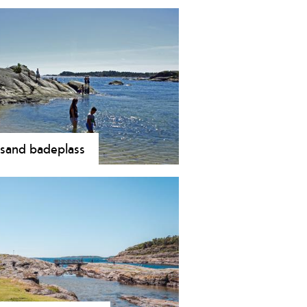
rsand badeplass
sand er et av de stedene langs
markskysten som har blitt et
lært friområde for besøkene, både
le og turister.