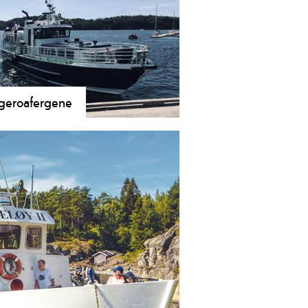
geroafergene
eroafergene kjører i sommerrute
lom Helgeroa og Langesund. En
astisk opplevelse blant øyer og
erg!