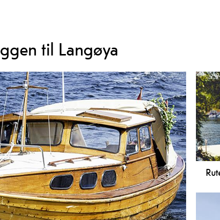
gen til Langøya
Rut
Her 
og p
over