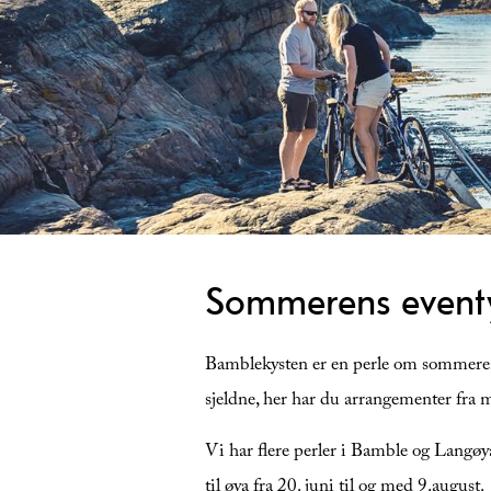
Sommerens eventy
Bamblekysten er en perle om sommeren o
sjeldne, her har du arrangementer fra m
Vi har flere perler i Bamble og Langø
til øya fra 20. juni til og med 9.august.