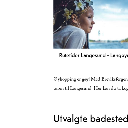
Langesundsfjorden med sandstrende
restaurant og tursti.
Rutetider Langesund - Langøy
I sommersesongen fra 20. juni til 9.
august kan du ta Helgeroafergene fr
Øyhopping er gøy! Med Breviksfergene k
Langesund til Langøya (øya rett ute
Langesund) eller båtskyttel med bå
turen til Langesund! Her kan du ta ko
"Langøy".
Utvalgte badested