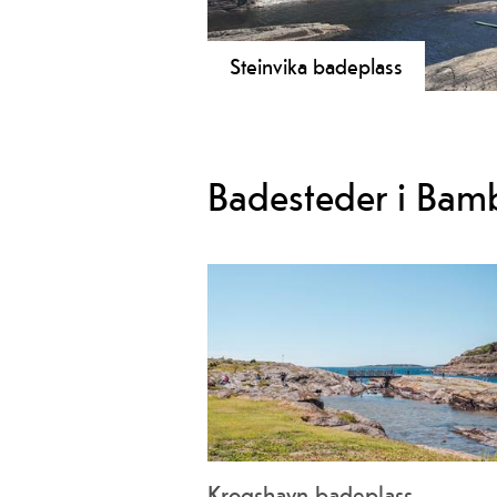
Steinvika badeplass
Strendene består av rullesteiner og f
svaberg.
Badesteder i Bam
Krogshavn badeplass