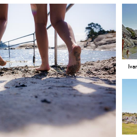
Iva
Ivar
Tele
popu
loka