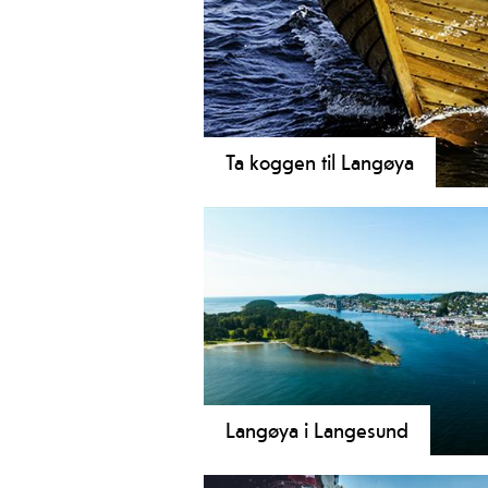
Ta koggen til Langøya
Langøya i Langesund
Velkommen til en av de fineste øyen