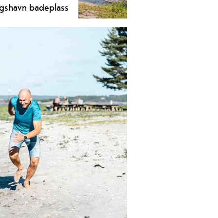
gshavn badeplass
shavn i Langesund er et av de mest
kte friområdene i Bamble
mune.