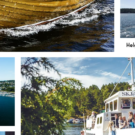
Hel
Helg
mel
fant
svab
e i