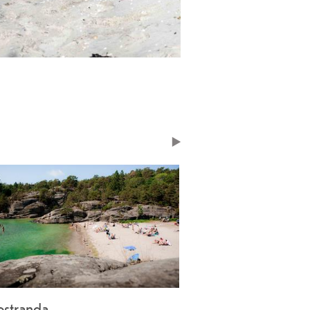
 stor favoritt hos mange. Nydelige
ostranda
Rakkestadstranda