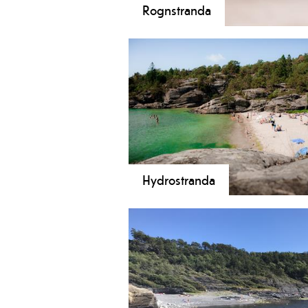
Rognstranda
En av Norges fineste sandstrender. H
svaberg og plenarealer.
Hydrostranda
Nydelig sted langs Telemarkskysten.
Sandstrender og fine turområder.