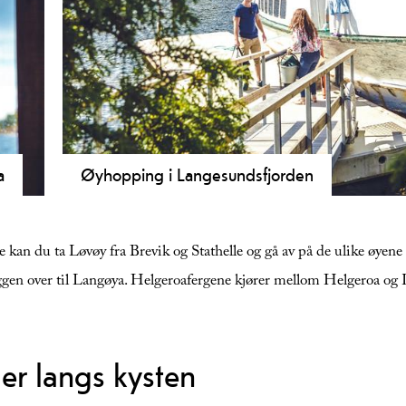
r,
a
Øyhopping i Langesundsfjorden
En av Telemarks fineste kystopplevelser er øyhopping. 
a
forskjellige øyer rundt Brevik og Langesund. Ta med de
an du ta Løvøy fra Brevik og Stathelle og gå av på de ulike øyene 
nfor
på Langøya
ten
ggen over til Langøya. Helgeroafergene kjører mellom Helgeroa o
er langs kysten