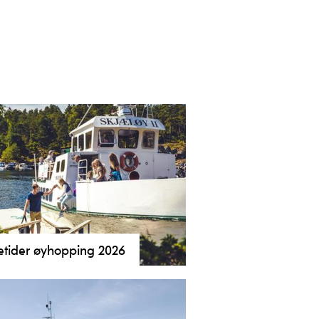
etider øyhopping 2026
finner du informasjon om rutetider
riser for Helgeroafergene og koggen
 til Langøya