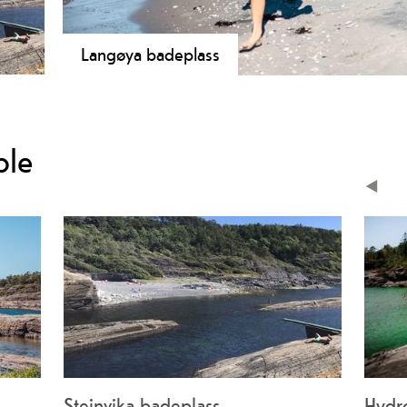
Langøya badeplass
ine
Den fine øya rett over sundet i Langesund har blitt en
strender og vakre omgivelser.
ble
Steinvika badeplass
Hydr