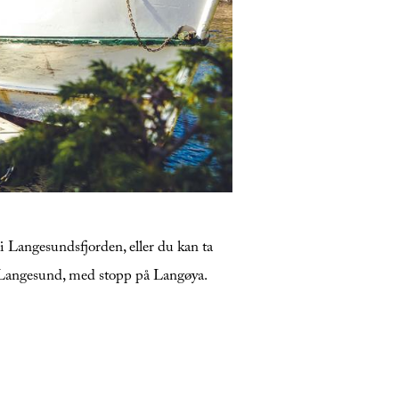
Her kan du ta fergen ut til
g niste eller spis på restauranten
i Langesundsfjorden, eller du kan ta
g Langesund, med stopp på Langøya.