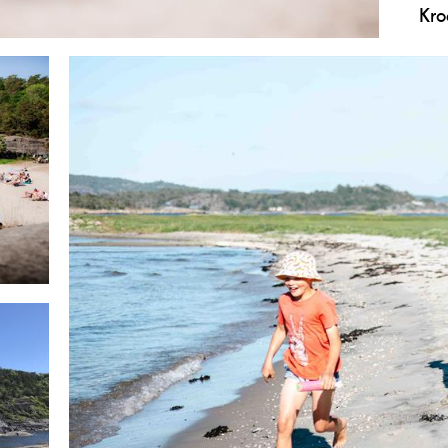
Kro
er er en stor sandstrand, samt to litt mindre, mye
Krog
besø
kom