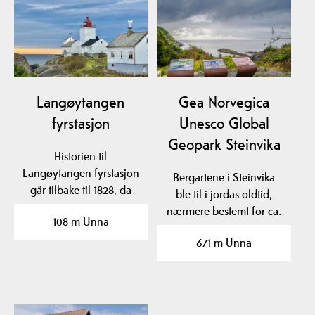
Langøytangen
Gea Norvegica
fyrstasjon
Unesco Global
Geopark Steinvika
Historien til
Langøytangen fyrstasjon
Bergartene i Steinvika
går tilbake til 1828, da
ble til i jordas oldtid,
Fyrkomiteen foreslo…
nærmere bestemt for ca.
108 m Unna
461-451 millioner…
671 m Unna