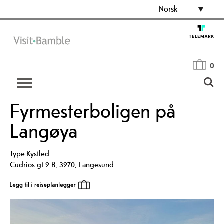
Norsk
0
Fyrmesterboligen på
Langøya
Type
Kystled
Cudrios gt 9 B
,
3970
,
Langesund