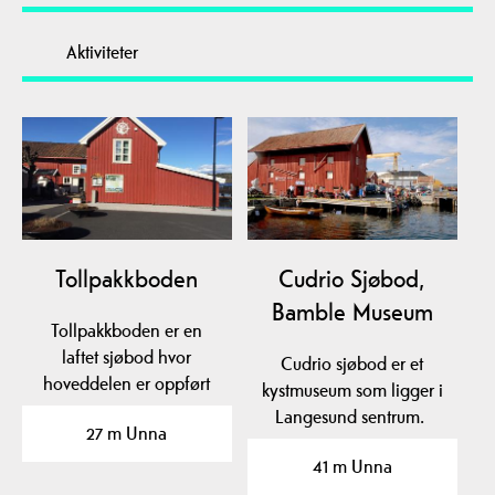
Aktiviteter
Tollpakkboden
Cudrio Sjøbod,
Bamble Museum
Tollpakkboden er en
laftet sjøbod hvor
Cudrio sjøbod er et
hoveddelen er oppført
kystmuseum som ligger i
tidlig på 1700-tallet.
Langesund sentrum.
27 m Unna
41 m Unna