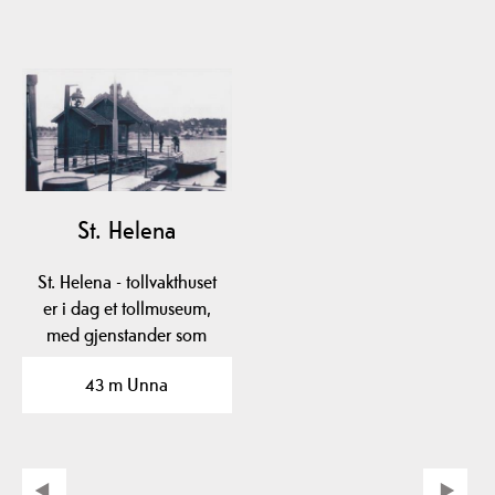
St. Helena
St. Helena - tollvakthuset
er i dag et tollmuseum,
med gjenstander som
fantes der fra…
43 m Unna