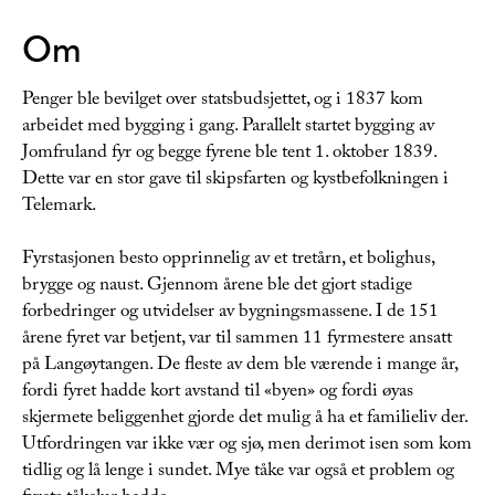
Om
Penger ble bevilget over statsbudsjettet, og i 1837 kom
arbeidet med bygging i gang. Parallelt startet bygging av
Jomfruland fyr og begge fyrene ble tent 1. oktober 1839.
Dette var en stor gave til skipsfarten og kystbefolkningen i
Telemark.
Fyrstasjonen besto opprinnelig av et tretårn, et bolighus,
brygge og naust. Gjennom årene ble det gjort stadige
forbedringer og utvidelser av bygningsmassene. I de 151
årene fyret var betjent, var til sammen 11 fyrmestere ansatt
på Langøytangen. De fleste av dem ble værende i mange år,
fordi fyret hadde kort avstand til «byen» og fordi øyas
skjermete beliggenhet gjorde det mulig å ha et familieliv der.
Utfordringen var ikke vær og sjø, men derimot isen som kom
tidlig og lå lenge i sundet. Mye tåke var også et problem og