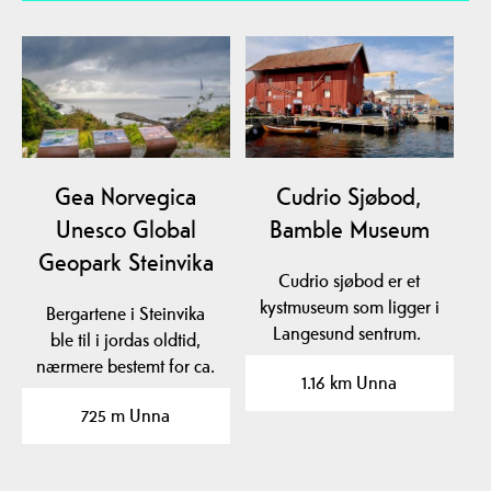
Gea Norvegica
Cudrio Sjøbod,
Unesco Global
Bamble Museum
Geopark Steinvika
Cudrio sjøbod er et
kystmuseum som ligger i
Bergartene i Steinvika
Langesund sentrum.
ble til i jordas oldtid,
nærmere bestemt for ca.
1.16 km Unna
461-451 millioner…
725 m Unna