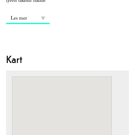
fyrets tåkelur hadde
Les mer
Kart