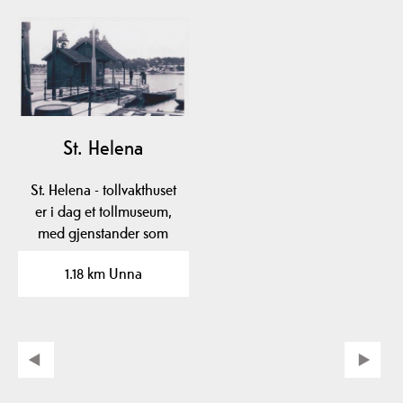
St. Helena
St. Helena - tollvakthuset
er i dag et tollmuseum,
med gjenstander som
fantes der fra…
1.18 km Unna