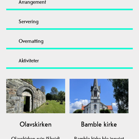
Arrangement
Servering
Overnatting
Aktiviteter
Olavskirken
Bamble kirke
Olavskirken ruin (Skeidi
Bamble kirke ble innviet