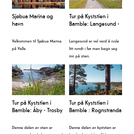
Sjøbua Marina og
Tur på Kyststien i
havn
Bamble: Langesund -
Rognstranda
Velkommen til Sjøbua Marina
Langesund er vel verd å rusle
på Valle
litt rundt i før man begir seg
inn på stien.
Tur på Kyststien i
Tur på Kyststien i
Bamble: Åby - Trosby
Bamble : Rognstranda
- Åby
Denne delen av stien er
Denne delen av kyststien er