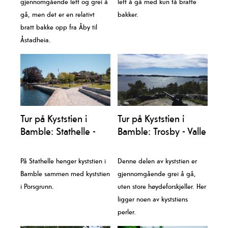
gjennomgående lett og grei å
lett å gå med kun få bratte
gå, men det er en relativt
bakker.
bratt bakke opp fra Åby til
Åstadheia.
Tur på Kyststien i
Tur på Kyststien i
Bamble: Stathelle -
Bamble: Trosby - Valle
Langesund
På Stathelle henger kyststien i
Denne delen av kyststien er
Bamble sammen med kyststien
gjennomgående grei å gå,
i Porsgrunn.
uten store høydeforskjeller. Her
ligger noen av kyststiens
perler.