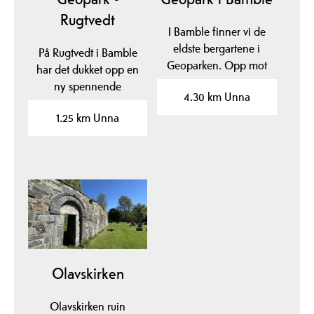
Rugtvedt
I Bamble finner vi de
eldste bergartene i
På Rugtvedt i Bamble
Geoparken. Opp mot
har det dukket opp en
1500 millioner år
ny spennende
4.30 km Unna
gamle…
lokalitet, en
1.25 km Unna
sandstrand som ble…
Olavskirken
Olavskirken ruin