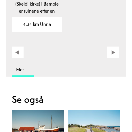
(Skeidi kirke) i Bamble
er ruinene etter en
steinkirke fra før 1150.
4.34 km Unna
Mer
Se også