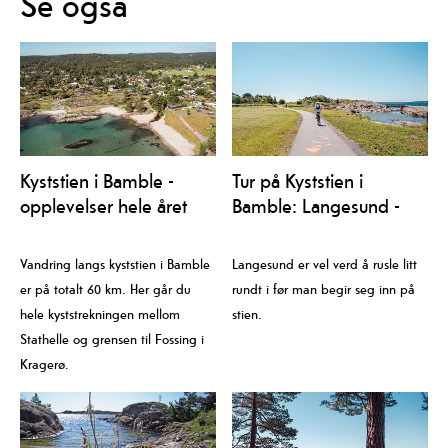
Se også
Kyststien i Bamble -
Tur på Kyststien i
opplevelser hele året
Bamble: Langesund -
Rognstranda
Vandring langs kyststien i Bamble
Langesund er vel verd å rusle litt
er på totalt 60 km. Her går du
rundt i før man begir seg inn på
hele kyststrekningen mellom
stien.
Stathelle og grensen til Fossing i
Kragerø.