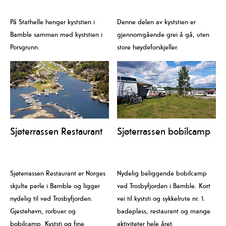
Langesund
På Stathelle henger kyststien i
Denne delen av kyststien er
Bamble sammen med kyststien i
gjennomgående grei å gå, uten
Porsgrunn.
store høydeforskjeller.
Sjøterrassen Restaurant
Sjøterrassen bobilcamp
Sjøterrassen Restaurant er Norges
Nydelig beliggende bobilcamp
skjulte perle i Bamble og ligger
ved Trosbyfjorden i Bamble. Kort
nydelig til ved Trosbyfjorden.
vei til kyststi og sykkelrute nr. 1.
Gjestehavn, rorbuer og
badeplass, restaurant og mange
bobilcamp. Kyststi og fine
aktiviteter hele året.