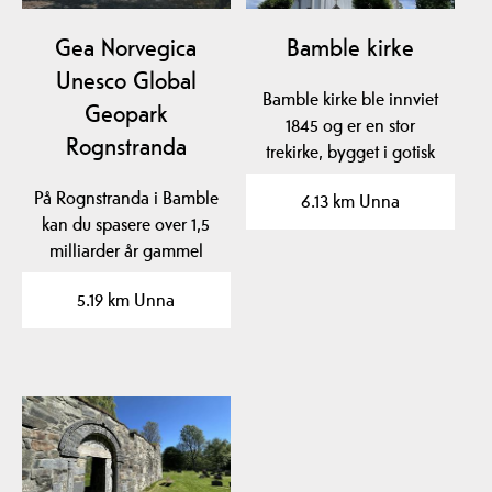
Gea Norvegica
Bamble kirke
Unesco Global
Bamble kirke ble innviet
Geopark
1845 og er en stor
Rognstranda
trekirke, bygget i gotisk
stil.
På Rognstranda i Bamble
6.13 km Unna
kan du spasere over 1,5
milliarder år gammel
geologisk historie…
5.19 km Unna