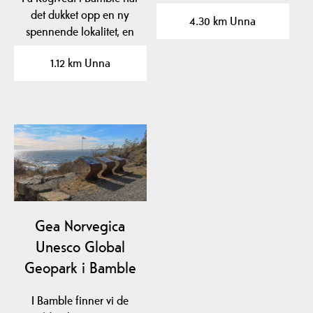
steinkirke fra før 1150.
det dukket opp en ny
4.30 km Unna
spennende lokalitet, en
sandstrand som ble…
1.12 km Unna
Gea Norvegica
Unesco Global
Geopark i Bamble
I Bamble finner vi de