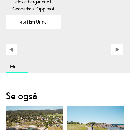
eldste bergartene i
Geoparken. Opp mot
1500 millioner år
4.41 km Unna
gamle…
Mer
Se også