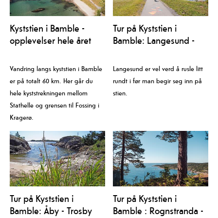
Kyststien i Bamble -
Tur på Kyststien i
opplevelser hele året
Bamble: Langesund -
Rognstranda
Vandring langs kyststien i Bamble
Langesund er vel verd å rusle litt
er på totalt 60 km. Her går du
rundt i før man begir seg inn på
hele kyststrekningen mellom
stien.
Stathelle og grensen til Fossing i
Kragerø.
Tur på Kyststien i
Tur på Kyststien i
Bamble: Åby - Trosby
Bamble : Rognstranda -