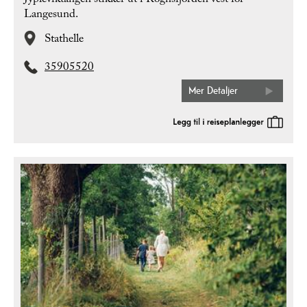
Jypleviktangen stikker ut i Rognsfjorden vest for
Langesund.
Stathelle
35905520
Mer Detaljer