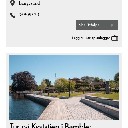
Langesund
35905520
Mer Detaljer
Tur på Kyststien i Bamble: