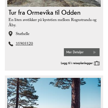
Tur fra Ormevika til Odden
En liten avstikker på kyststien mellom Rognstranda og
Åby.
Stathelle
35905520
Mer Detaljer