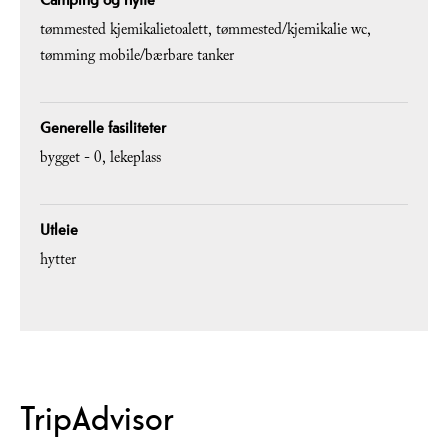
tømmested kjemikalietoalett
tømmested/kjemikalie wc
tømming mobile/bærbare tanker
Generelle fasiliteter
bygget -
0
lekeplass
Utleie
hytter
TripAdvisor