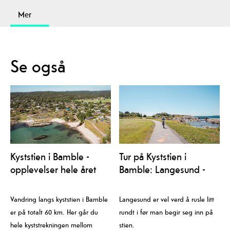
Mer
Se også
Kyststien i Bamble -
Tur på Kyststien i
opplevelser hele året
Bamble: Langesund -
Rognstranda
Vandring langs kyststien i Bamble
Langesund er vel verd å rusle litt
er på totalt 60 km. Her går du
rundt i før man begir seg inn på
hele kyststrekningen mellom
stien.