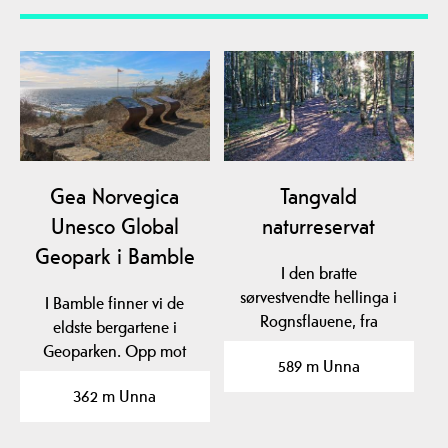
Gea Norvegica
Tangvald
Unesco Global
naturreservat
Geopark i Bamble
I den bratte
sørvestvendte hellinga i
I Bamble finner vi de
Rognsflauene, fra
eldste bergartene i
Tangvaldkleiva og
Geoparken. Opp mot
589 m Unna
sørover til…
1500 millioner år
362 m Unna
gamle…