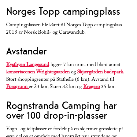
Norges Topp campingplass
Campingplassen ble kåret til Norges Topp campingplass
2018 av Norsk Bobil- og Caravanclub.
Avstander
Kystbyen Langesund
ligger 7 km unna med blant annet
konsertscenen Wrightegaarden
og
Skjærgården badepark
.
Stort shoppingsenter på Stathelle (6 km). Avstand til
Porsgrunn
er 23 km, Skien 32 km og
Kragerø
35 km.
Rognstranda Camping har
over 100 drop-in-plasser
Vogn- og teltplasser er fordelt på en skjermet gresslette på
øvre del og et område med havutsikt nær strendene og