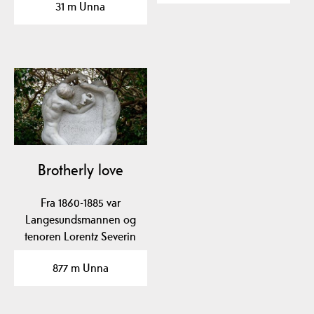
31 m Unna
Brotherly love
Fra 1860-1885 var
Langesundsmannen og
tenoren Lorentz Severin
Skougaard (1837-85) en
877 m Unna
av…