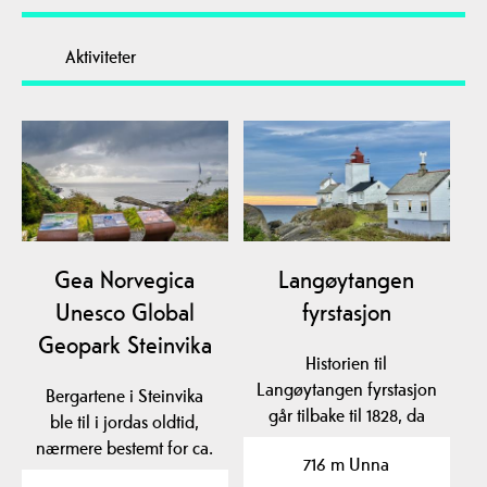
Aktiviteter
Gea Norvegica
Langøytangen
Unesco Global
fyrstasjon
Geopark Steinvika
Historien til
Langøytangen fyrstasjon
Bergartene i Steinvika
går tilbake til 1828, da
ble til i jordas oldtid,
Fyrkomiteen foreslo…
nærmere bestemt for ca.
716 m Unna
461-451 millioner…