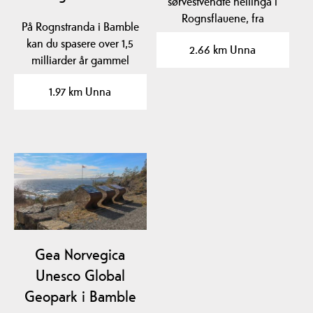
sørvestvendte hellinga i
Rognsflauene, fra
På Rognstranda i Bamble
Tangvaldkleiva og
kan du spasere over 1,5
2.66 km Unna
sørover til…
milliarder år gammel
geologisk historie…
1.97 km Unna
Gea Norvegica
Unesco Global
Geopark i Bamble