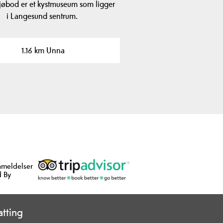
jøbod er et kystmuseum som ligger
i Langesund sentrum.
1.16 km Unna
nmeldelser
 By
tting