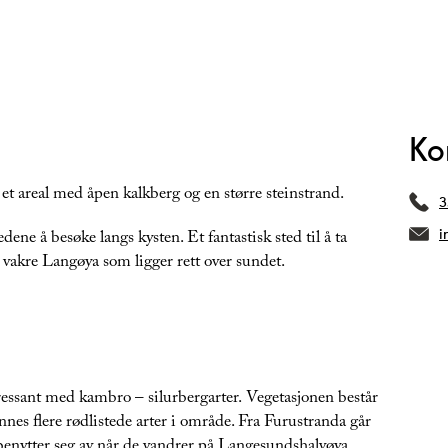
Ko
 et areal med åpen kalkberg og en større steinstrand.
3
i
ene å besøke langs kysten. Et fantastisk sted til å ta
n vakre Langøya som ligger rett over sundet.
ressant med kambro – silurbergarter. Vegetasjonen består
nnes flere rødlistede arter i område. Fra Furustranda går
benytter seg av når de vandrer på Langesundshalvøya.