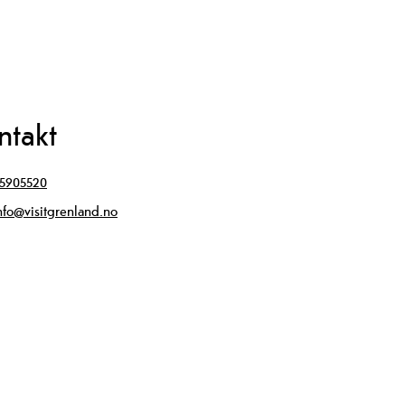
ntakt
5905520
nfo@visitgrenland.no