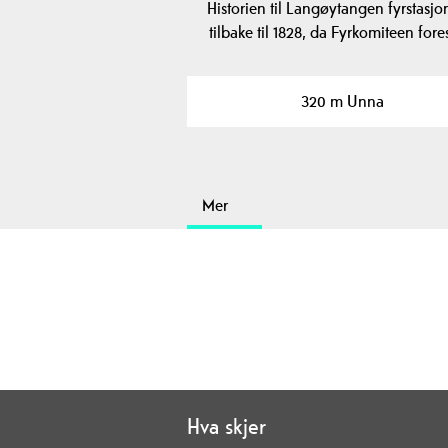
Historien til Langøytangen fyrstasjo
tilbake til 1828, da Fyrkomiteen for
320 m Unna
Mer
Hva skjer