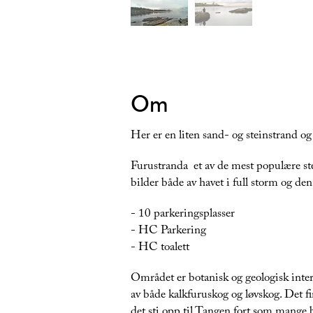
Om
Her er en liten sand- og steinstrand og
Furustranda et av de mest populære sted
bilder både av havet i full storm og de
- 10 parkeringsplasser
- HC Parkering
- HC toalett
Området er botanisk og geologisk inte
av både kalkfuruskog og løvskog. Det fi
det sti opp til Tangen fort som mange 