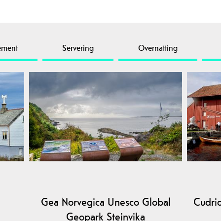
ement
Servering
Overnatting
n
Gea Norvegica Unesco Global
Cudri
Geopark Steinvika