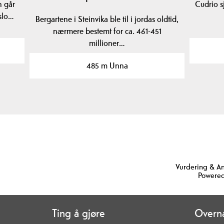
n går
Cudrio s
eslo…
Bergartene i Steinvika ble til i jordas oldtid,
nærmere bestemt for ca. 461-451
millioner…
485 m Unna
Vurdering & A
Powered
Ting å gjøre
Overna