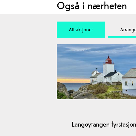
Også i nærheten
Attraksjoner
Arrang
Langøytangen fyrstasjo