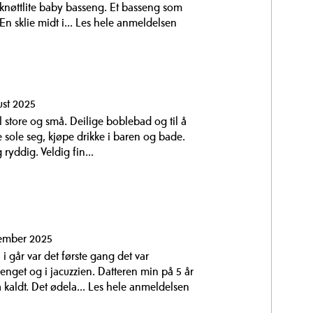
t knøttlite baby basseng. Et basseng som
En sklie midt i...
Les hele anmeldelsen
ust 2025
l store og små. Deilige boblebad og til å
sole seg, kjøpe drikke i baren og bade.
ryddig. Veldig fin...
ember 2025
i går var det første gang det var
enget og i jacuzzien. Datteren min på 5 år
å kaldt. Det ødela...
Les hele anmeldelsen