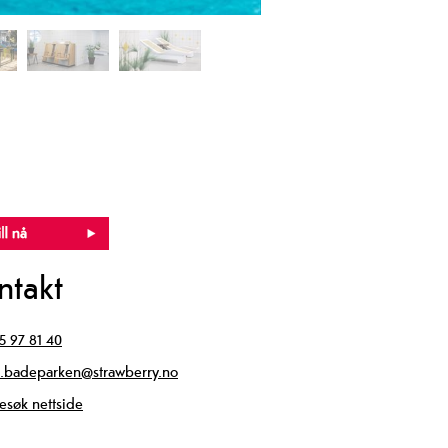
ntakt
5 97 81 40
.badeparken@strawberry.no
esøk nettside