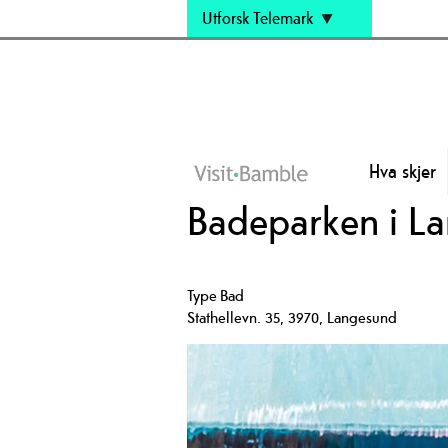
Utforsk Telemark
Hva skjer
Badeparken i L
Type
Bad
Stathellevn. 35
,
3970
,
Langesund