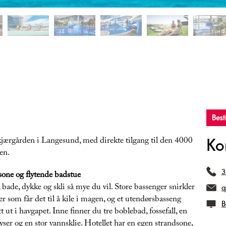
Ko
 skjærgården i Langesund, med direkte tilgang til den 4000
ken.
3
sone og flytende badstue
ade, dykke og skli så mye du vil. Store bassenger snirkler
q
ier som får det til å kile i magen, og et utendørsbasseng
B
t i havgapet. Inne finner du tre boblebad, fossefall, en
yser og en stor vannsklie. Hotellet har en egen strandsone,