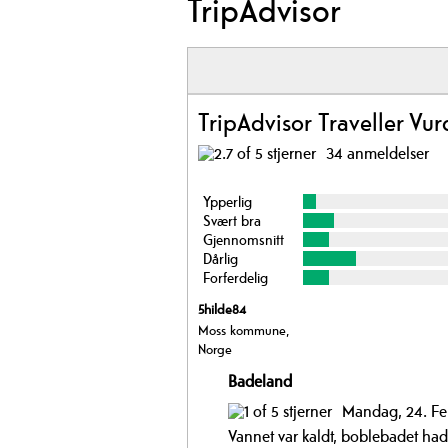
TripAdvisor
TripAdvisor Traveller Vur
34 anmeldelser
Ypperlig
Svært bra
Gjennomsnitt
Dårlig
Forferdelig
5hilde84
Moss kommune,
Norge
Badeland
Mandag, 24. Fe
Vannet var kaldt, boblebadet ha