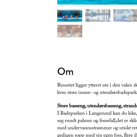
Om
Resortet ligger ytterst ute i den vakre
kvm store innen- og utendørsbadepar
Store basseng, utendørsbasseng, strand
I Badeparken i Langesund kan du leke, b
seg rundt palmer og fossefall,det er skl
med undervannsstrømmer og utsikt rett u
gedigen sopp med sin egen foss, flere d