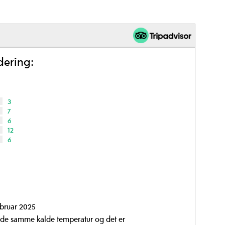
dering:
3
7
6
12
6
bruar 2025
dde samme kalde temperatur og det er