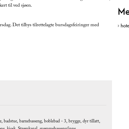
ert til ved sjøen.
Me
sdag. Det tilbys tilrettelagte bursdagsfeiringer med
hote
e
badstue
barnebasseng
boblebad -
3
brygge
dyr tillatt