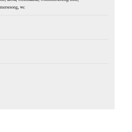
one
kiosk
Strømkanal
svømmebasseng/inne
mersesong
wc