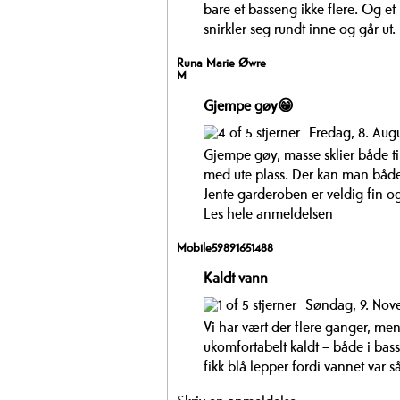
bare et basseng ikke flere. Og e
snirkler seg rundt inne og går ut. 
Runa Marie Øwre
M
Gjempe gøy😁
Fredag, 8. Aug
Gjempe gøy, masse sklier både ti
med ute plass. Der kan man både 
Jente garderoben er veldig fin og 
Les hele anmeldelsen
Mobile59891651488
Kaldt vann
Søndag, 9. Nov
Vi har vært der flere ganger, men 
ukomfortabelt kaldt – både i bass
fikk blå lepper fordi vannet var s