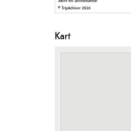
Skriv en anmeldelse
© TripAdvisor 2026
Kart