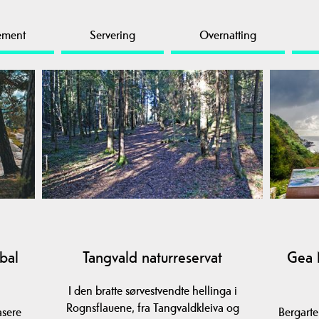
ement
Servering
Overnatting
bal
Tangvald naturreservat
Gea 
I den bratte sørvestvendte hellinga i
Rognsflauene, fra Tangvaldkleiva og
asere
Bergarten