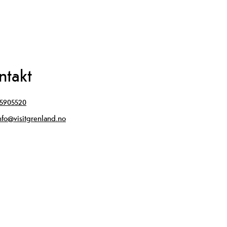
ntakt
5905520
nfo@visitgrenland.no