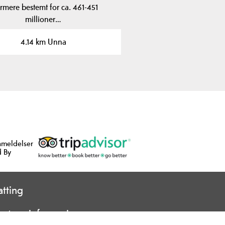
mere bestemt for ca. 461-451
millioner…
4.14 km Unna
nmeldelser
 By
tting
ort og informasjon