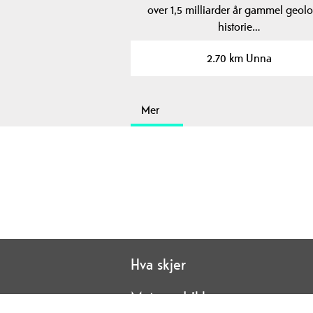
over 1,5 milliarder år gammel geolo
historie…
2.70 km Unna
Mer
Hva skjer
Mat og drikke