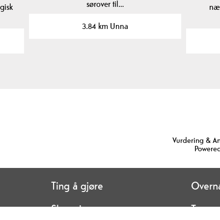
sørover til…
gisk
nær
3.84 km Unna
Vurdering & A
Powered
Ting å gjøre
Overna
Shopping
Transp