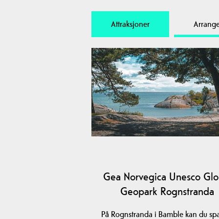
Attraksjoner
Arrang
Gea Norvegica Unesco Glo
Geopark Rognstranda
På Rognstranda i Bamble kan du sp