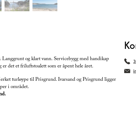
Ko
r. Langgrunt og klart vann. Servicebygg med handikap
3
g er det et friluftstoalett som er åpent hele året.
i
rket turløype til Prisgrund. Ivarsand og Prisgrund ligger
øper i området.
nd.