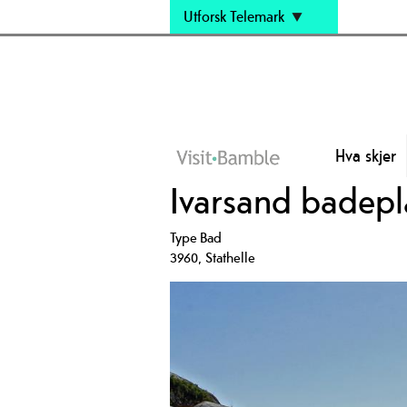
Utforsk Telemark
Hva skjer
Ivarsand badepl
Type
Bad
3960
,
Stathelle