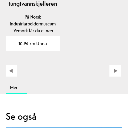
tungtvannskjelleren
På Norsk
Industriarbeidermuseum
- Vemork får du et nært
møte med norsk industri
10.96 km Unna
og…
Mer
Se også