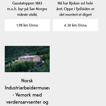
Gaustatoppen 1883
Nå har Rjukan sol hele
m.o.h. byr på Sør-Norges
året. Oppe i fjellsiden er
videste utsikt,
det montert et digert
familievennlige
solspeil som…
1.98 km Unna
6.30 km Unna
toppturer,…
Norsk
Industriarbeidermuseum
- Vemork med
verdensarvsenter og