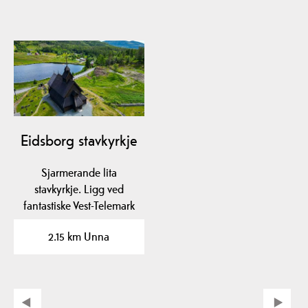
Eidsborg stavkyrkje
Sjarmerande lita
stavkyrkje. Ligg ved
fantastiske Vest-Telemark
museum Eidsborg.
2.15 km Unna
Omvising…