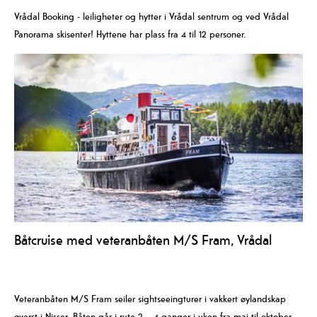
Vrådal Booking - leiligheter og hytter i Vrådal sentrum og ved Vrådal
Panorama skisenter! Hyttene har plass fra 4 til 12 personer.
Båtcruise med veteranbåten M/S Fram, Vrådal
Veteranbåten M/S Fram seiler sightseeingturer i vakkert øylandskap
øverst i Nisser. Båten går i rute 2 – 4 ganger i uken fra mai til oktober.