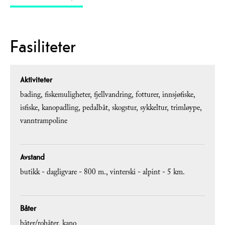
Fasiliteter
Aktiviteter
bading
fiskemuligheter
fjellvandring
fotturer
innsjøfiske
isfiske
kanopadling
pedalbåt
skogstur
sykkeltur
trimløype
vanntrampoline
Avstand
butikk -
dagligvare - 800 m.
vinterski - alpint -
5 km.
Båter
båter/robåter
kano