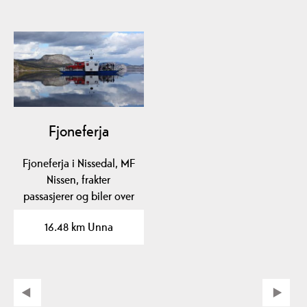
Fjoneferja
Fjoneferja i Nissedal, MF
Nissen, frakter
passasjerer og biler over
det vel 500 meter…
16.48 km Unna