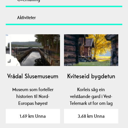
Aktiviteter
Vrådal Slusemuseum
Kviteseid bygdetun
Museum som forteller
Korleis såg ein
historien til Nord-
velståande gard i Vest-
Europas høyest
Telemark ut for om lag
beliggende sluser,
200 år sidan? Sjå nokre
1.69 km Unna
3.68 km Unna
båttrafikken…
av…