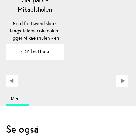
Geopark -
Mikaelshulen
Nord for Løveid sluser
langs Telemarkskanalen,
ligger Mikaelshulen - en
fjellhule ca. 30…
4.26 km Unna
Mer
Se også