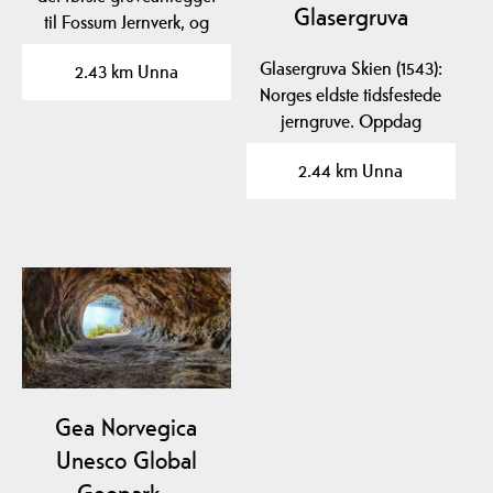
Glasergruva
til Fossum Jernverk, og
den første…
Glasergruva Skien (1543):
2.43 km Unna
Norges eldste tidsfestede
jerngruve. Oppdag
historien bak…
2.44 km Unna
Gea Norvegica
Unesco Global