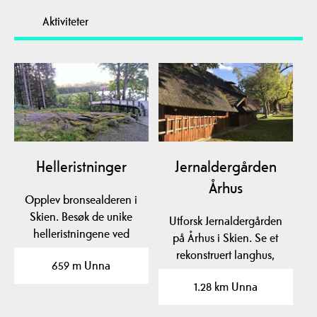
Aktiviteter
Helleristninger
Jernaldergården
Århus
Opplev bronsealderen i
Skien. Besøk de unike
Utforsk Jernaldergården
helleristningene ved
på Århus i Skien. Se et
Fossum, Løberg og…
rekonstruert langhus,
659 m Unna
smie, vognhus og…
1.28 km Unna