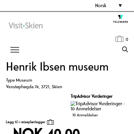
Norsk
0
Henrik Ibsen museum
Type
Museum
Venstøphøgda 74
,
3721
,
Skien
TripAdvisor Vurderinger
10 Anmeldelser
NOK 40,00