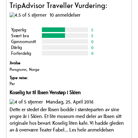
TripAdvisor Traveller Vurdering:
10 anmeldelser
Ypperlig
5
Svært bra
5
Gjennomsnitt
0
Dårlig
0
Forferdelig
0
Jivolse
Porsgrunn, Norge
Type reise:
Par
Koselig tur til Ibsen Venstøp i Skien
Mandag, 25. April 2016
Dette er stedet der Ibsen bodde i størsteparten av sine
yngre år i Skien. Et lite museum med deler av Ibsen sitt
originale hus bevart. Koselig liten kafe. Vi hadde gleden
av å overvære Teater Fabel...
Les hele anmeldelsen