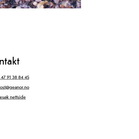
ntakt
 47 91 38 84 45
ost@geanor.no
esøk nettside