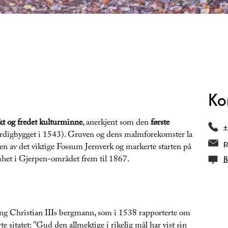
Ko
kt og fredet kulturminne
, anerkjent som den
første
+
rdigbygget i 1543). Gruven og dens malmforekomster la
p
gen av det viktige Fossum Jernverk og markerte starten på
mhet i Gjerpen-området frem til 1867.
B
ong Christian IIIs bergmann, som i 1538 rapporterte om
te sitatet: "Gud den allmektige i rikelig mål har vist sin