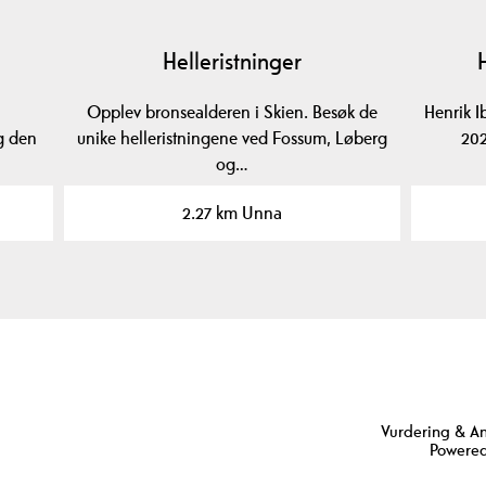
Helleristninger
Opplev bronsealderen i Skien. Besøk de
Henrik I
g den
unike helleristningene ved Fossum, Løberg
202
og…
2.27 km Unna
Vurdering & A
Powered