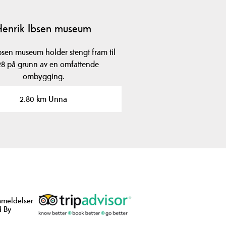
Henrik Ibsen museum
bsen museum holder stengt fram til
8 på grunn av en omfattende
ombygging.
2.80 km Unna
nmeldelser
 By