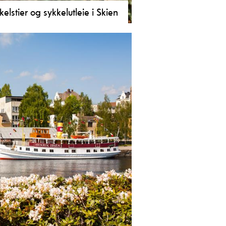
kelstier og sykkelutleie i Skien
n er et perfekt startpunkt for mange
engsykkel- og landeveisturer, Skien
også egne anlegg for BMX, enduro
tisykling.