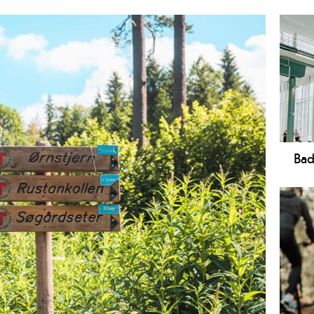
Bad
Skie
bade
midt
bad
Finn