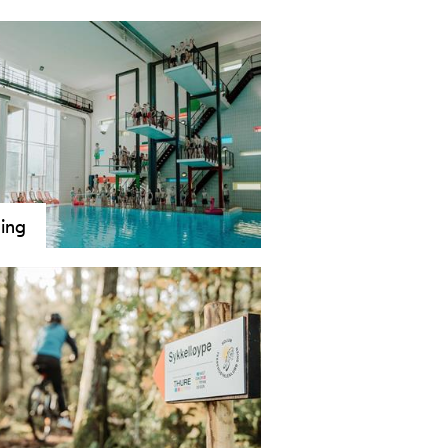
ing
n er en by med mange fine
plasser. Du har badestrand nesten
 i sentrum og mange idylliske
esteder rundt om i kommunen.
 din favoritt her.