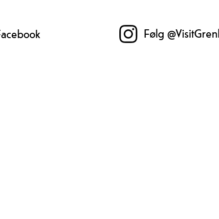
skøy
Følg @VisitGren
 Facebook