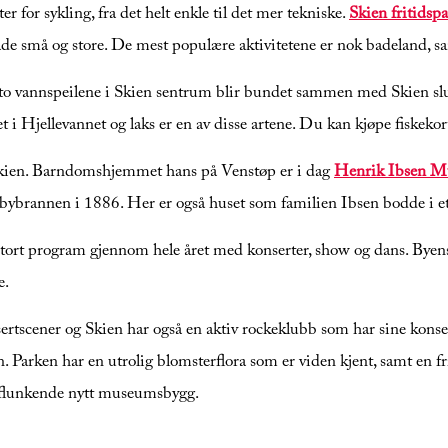
r for sykling, fra det helt enkle til det mer tekniske.
Skien fritidsp
åde små og store. De mest populære aktivitetene er nok badeland, 
to vannspeilene i Skien sentrum blir bundet sammen med Skien slus
et i Hjellevannet og laks er en av disse artene. Du kan kjøpe fiskeko
 Skien. Barndomshjemmet hans på Venstøp er i dag
Henrik Ibsen 
bybrannen i 1886. Her er også huset som familien Ibsen bodde i ett
 stort program gjennom hele året med konserter, show og dans. Byens
e.
sertscener og Skien har også en aktiv rockeklubb som har sine kon
n. Parken har en utrolig blomsterflora som er viden kjent, samt en
t flunkende nytt museumsbygg.