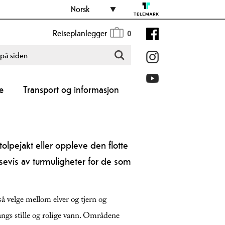
Norsk
Reiseplanlegger
0
e
Transport og informasjon
olpejakt eller oppleve den flotte
evis av turmuligheter for de som
så velge mellom elver og tjern og
ngs stille og rolige vann. Områdene