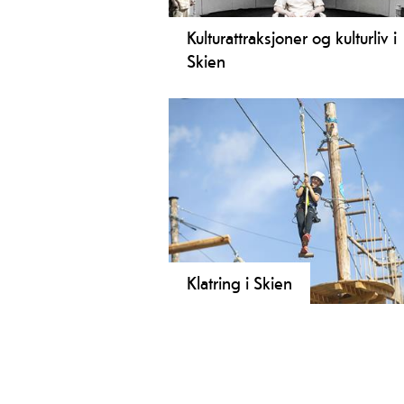
Kulturattraksjoner og kulturliv i
Skien
Er du på jakt etter kulturelle opplev
i Skien? Her finner du forslag på en
rekke spennende aktiviteter for alle
smaker.
Klatring i Skien
Klatring er en morsom og noen gan
krevende aktivitet som passer for he
familien.