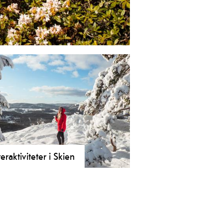
en. Det er også flott å utforske
eraktiviteter i Skien
u på jakt etter vinteraktiviteter i
n? Prøv skiløypene på Svanstul eller
v de mange vinteråpne aktivitetene i
n fritidspark som curling,