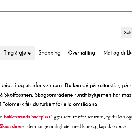
Ting å gjøre
Shopping
Overnatting
Mat og drikk
åde i og utenfor sentrum. Du kan gå på kulturstier, på st
på Skotfosstien. Skogsområdene rundt bykjernen har mass
NT Telemark får du turkart for alle områdene.
r.
Bakkestranda badeplass
ligger rett utenfor sentrum, og du kan og
Skien sluse
er det mange muligheter med kano og kajakk oppover la