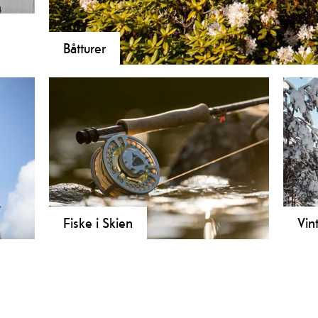
Båtturer
elser
I Skien starter den berømte båtturen på Telemarkskanal
regionen i egen båt.
Fiske i Skien
Vint
ger
I Skien kan du fiske midt i byen.
Er d
le
Skiensvassdraget er et yndet sted for
Skie
laksefiske. Det er også mange flotte
et a
steder for ferskvannsfiske.
Skie