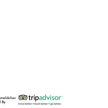
nmeldelser
 By