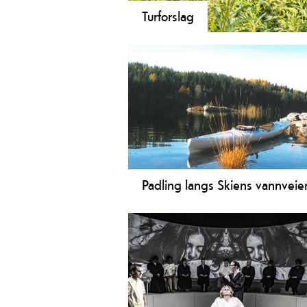
Turforslag
Det er mange fine turområder i Ski
eller toppturer med flotte utsiktspun
Padling langs Skiens vannveie
På oversiden av Skien sluse er det
mange muligheter med kano og kaj
oppover langs elvene. Du kan også
oppsøke vannene i marka nord for 
for å padle i idylliske omgivelser: