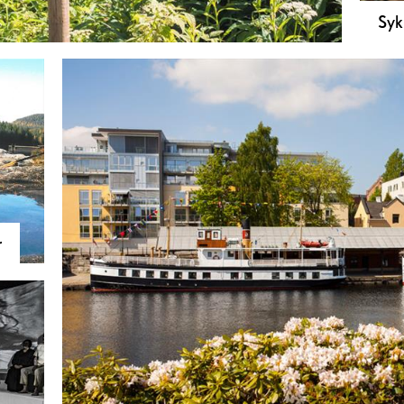
Syk
en. Her kan man velge kulturstier i bynære områder
Skie
kter og fin natur.
terr
har 
og s
r
akk
byen