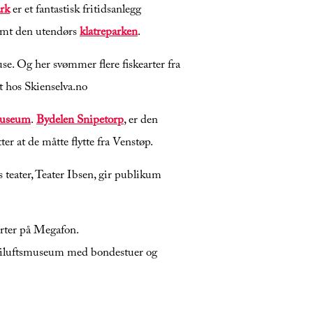
ark
er et fantastisk fritidsanlegg
samt den utendørs
klatreparken
.
e. Og her svømmer flere fiskearter fra
rt hos Skienselva.no
Museum
.
Bydelen Snipetorp
, er den
er at de måtte flytte fra Venstøp.
 teater, Teater Ibsen, gir publikum
serter på Megafon.
 friluftsmuseum med bondestuer og