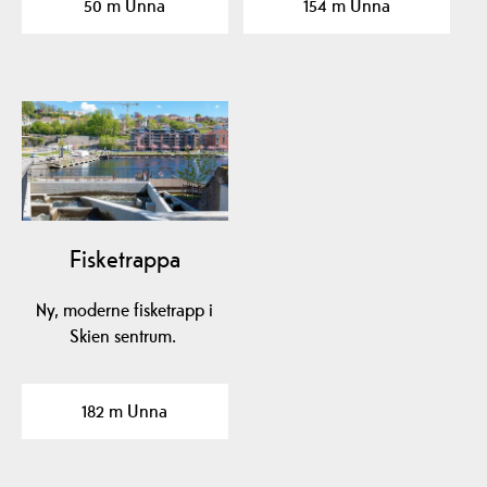
50 m Unna
154 m Unna
"Gjennom…
Fisketrappa
Ny, moderne fisketrapp i
Skien sentrum.
182 m Unna