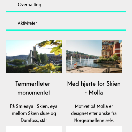
Overnatting
Aktiviteter
Tømmerfløter-
Med hjerte for Skien
monumentet
- Mølla
På Smieøya i Skien, øya
Motivet på Mølla er
mellom Skien sluse og
designet etter ønske fra
Damfoss, står
Norgesmøllene selv.
fløtermonumentet