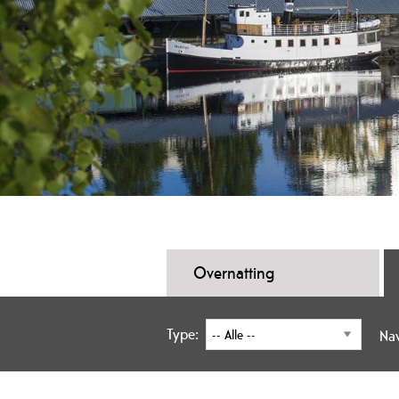
Overnatting
Type:
Na