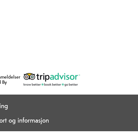
nmeldelser
 By
ing
ort og informasjon