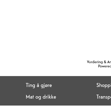
Vurdering & A
Powered
Ting å gjøre
Shopp
Mat og drikke
Transp