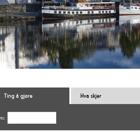
Ting å gjøre
Hva skjer
vn: