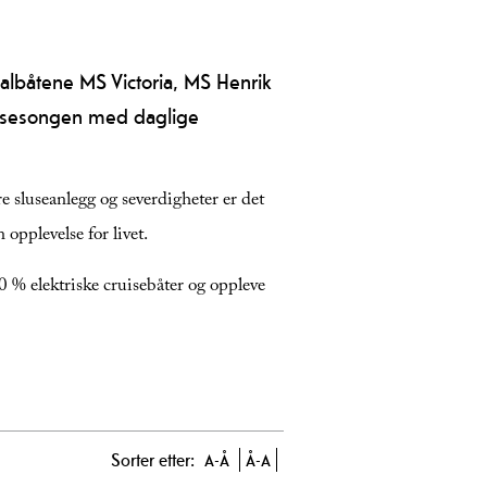
nalbåtene MS Victoria, MS Henrik
ersesongen med daglige
e sluseanlegg og severdigheter er det
opplevelse for livet.
0 % elektriske cruisebåter og oppleve
Sorter etter:
A-Å
Å-A