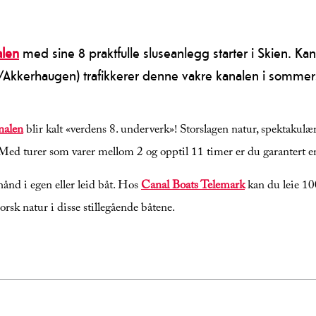
alen
med sine 8 praktfulle sluseanlegg starter i Skien. Ka
/Akkerhaugen) trafikkerer denne vakre kanalen i somm
nalen
blir kalt «verdens 8. underverk»! Storslagen natur, spektakulær
Med turer som varer mellom 2 og opptil 11 timer er du garantert en 
ånd i egen eller leid båt. Hos
Canal Boats Telemark
kan du leie 10
orsk natur i disse stillegående båtene.