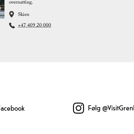
overnatting.
Skien
+47 409 20 000
Følg @VisitGren
 Facebook