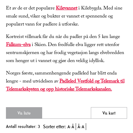
Et av de er det populære
Kilevannet
i Kilebygda. Med sine
smale sund, viker og bukter er vannet et spennende og
populært vann for padlere å utforske.
Kortreist villmark får du når du padler på den 5 km lange
Falkum-elva
i Skien. Den fredfulle elva ligger rett utenfor
sentrumskjernen og har frodig vegetasjon langs elvebredden
som henger ut i vannet og gjør den veldig idyllisk.
Norges første, sammenhengende padleled har blitt enda
lengre - med utvidelsen av
Padleled Vestfold og Telemark til
Telemarkskysten og opp historiske Telemarkskanalen.
Vis liste
Vis kart
Antall resultater:
3
Sorter etter:
A-Å
Å-A